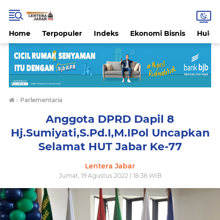
Home
Terpopuler
Indeks
Ekonomi Bisnis
Hukri
›
Parlementaria
Anggota DPRD Dapil 8
Hj.Sumiyati,S.Pd.I,M.IPol Uncapkan
Selamat HUT Jabar Ke-77
Lentera Jabar
Jumat, 19 Agustus 2022 | 18:36 WIB