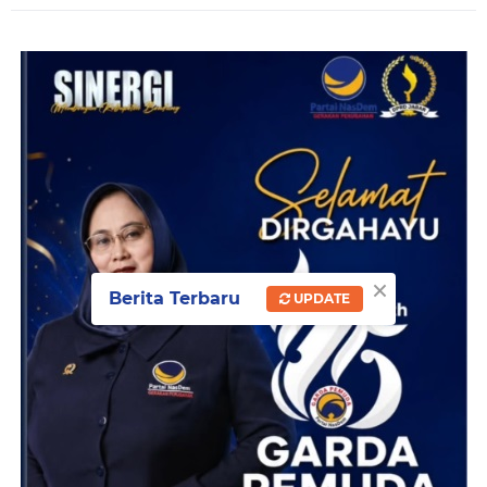
×
Berita Terbaru
UPDATE