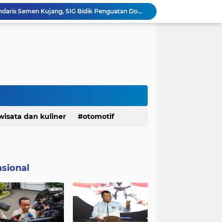
Bangkitkan Merek Legendaris Semen Kujang, SIG Bidik Penguatan Dominasi Pasar Jawa Barat
Ketua Golkar Jabar: Perjalanan Hidup Bahlil Layak Diteladani Seluruh Kader Partai
KDM Fokus Rampungkan Pemenuhan Layanan Dasar dan Konektivitas Wilayah pada 2027
Menaker: ASN Kemnaker Harus Hadirkan Dampak Nyata bagi Masyarakat
DPRD dan Gubernur Jawa Barat Menyepakati Rancangan KUA-PPAS APBD Tahun Anggaran 2027
Margaretha : Ekonomi Jabar Triwulan II 2026 Tumbuh 5,73 Persen, Lebih Tinggi Dibandingkan Nasional
Pemkot Siapkan 100 Armada Pengangkut Sampah Bila TPPAS Legok Nangka Beroperasi
Serda Muhammad Raihan Fadhila Raih Emas pada 8th Asian Taekwondo Indonesia Open Championship 2026
Presiden Prabowo Instruksikan Percepatan Penanganan Pemadaman Listrik & Jaga Stabilitas Harga BBM
Jelang Konferprov PWI Jabar, Bos Ayo Media Sambangi Rumah PWI Kota Bogor
wisata dan kuliner
otomotif
sional