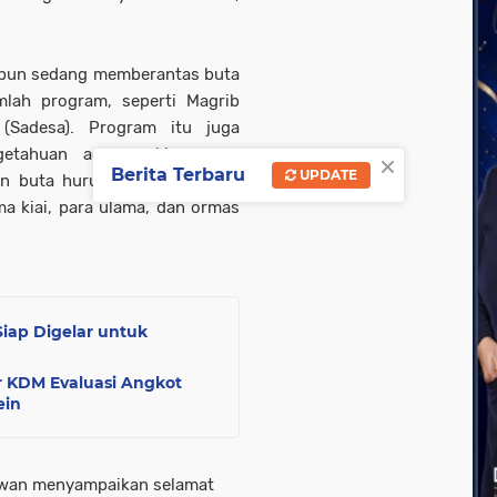
r pun sedang memberantas buta
lah program, seperti Magrib
(Sadesa). Program itu juga
getahuan agama, khususnya
×
Berita Terbaru
UPDATE
n buta huruf Alquran dengan
a kiai, para ulama, dan ormas
Siap Digelar untuk
r KDM Evaluasi Angkot
ein
nawan menyampaikan selamat