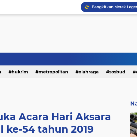
h
hukrim
metropolitan
olahraga
sosbud
Na
ka Acara Hari Aksara
l ke-54 tahun 2019