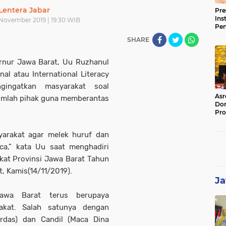
Lentera Jabar
Pre
Ins
 November 2019 | 19:30 WIB
Pe
Pem
SHARE
Jag
BB
rnur Jawa Barat, Uu Ruzhanul
al atau International Literacy
ingatkan masyarakat soal
Asr
mlah pihak guna memberantas
Dor
Pro
Sat
Kin
yarakat agar melek huruf dan
,” kata Uu saat menghadiri
gkat Provinsi Jawa Barat Tahun
, Kamis(14/11/2019).
Ja
awa Barat terus berupaya
kat. Salah satunya dengan
erdas) dan Candil (Maca Dina