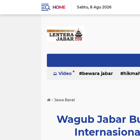
HOME
Sabtu
8 Agu 2026
Video
bewara jabar
hikma
›
Jawa Barat
Wagub Jabar Bu
Internasiona