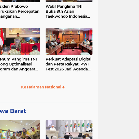
siden Prabowo
Wakil Panglima TNI
truksikan Percepatan
Buka 8th Asian
nanganan
Taekwondo Indonesia
adaman Listrik &
Open Championship
a Stabilitas Harga
2026
M
enum Panglima TNI
Perkuat Adaptasi Digital
ong Optimalisasi
dan Pesta Rakyat, PWI
gram dan Anggaran
Fest 2026 Jadi Agenda
ker Melalui Evaluasi
Tetap PWI Pusat
erja
Ke Halaman Nasional
wa Barat