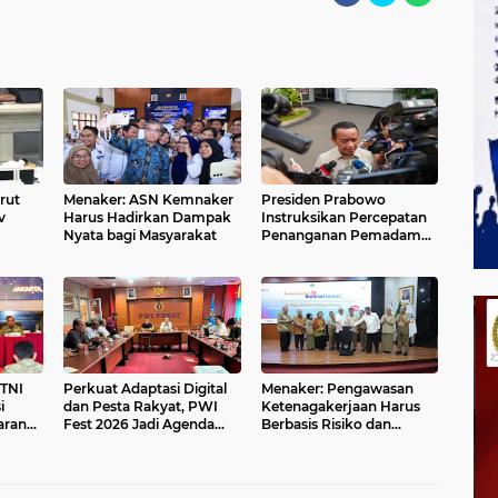
rut
Menaker: ASN Kemnaker
Presiden Prabowo
v
Harus Hadirkan Dampak
Instruksikan Percepatan
Nyata bagi Masyarakat
Penanganan Pemadaman
abar
Listrik & Jaga Stabilitas
Harga BBM
TNI
Perkuat Adaptasi Digital
Menaker: Pengawasan
i
dan Pesta Rakyat, PWI
Ketenagakerjaan Harus
aran
Fest 2026 Jadi Agenda
Berbasis Risiko dan
asi
Tetap PWI Pusat
Preventif