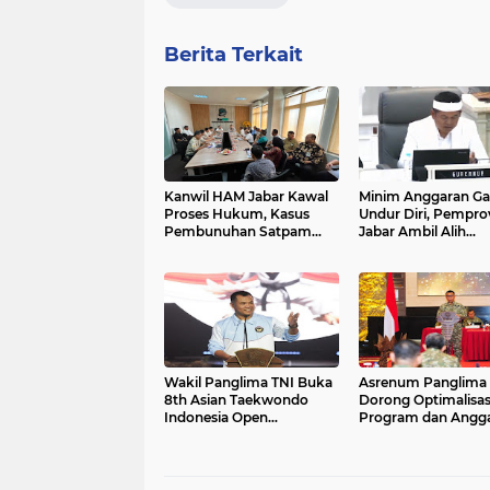
Berita Terkait
Kanwil HAM Jabar Kawal
Minim Anggaran Ga
Proses Hukum, Kasus
Undur Diri, Pempro
Pembunuhan Satpam
Jabar Ambil Alih
Jatiluhur
Pelaksanaan MTQ J
2026
Wakil Panglima TNI Buka
Asrenum Panglima 
8th Asian Taekwondo
Dorong Optimalisas
Indonesia Open
Program dan Angg
Championship 2026
Satker Melalui Evalu
Kinerja