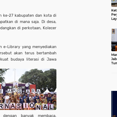
Ket
Per
n ke-27 kabupaten dan kota di
Lay
mpatkan di mana saja. Di desa,
Kad
edangkan di perkotaan, Kolecer
n e-Library yang menyediakan
ersebut akan terus bertambah
Mar
rkuat budaya literasi di Jawa
Jab
Tum
Leb
Dib
s dengan banyak membaca,