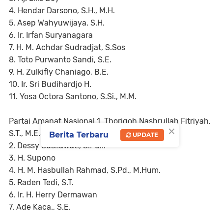
4. Hendar Darsono, S.H., M.H.
5. Asep Wahyuwijaya, S.H.
6. Ir. Irfan Suryanagara
7. H. M. Achdar Sudradjat, S.Sos
8. Toto Purwanto Sandi, S.E.
9. H. Zulkifly Chaniago, B.E.
10. Ir. Sri Budihardjo H.
11. Yosa Octora Santono, S.Si., M.M.
Partai Amanat Nasional 1. Thoriqoh Nashrullah Fitriyah,
×
S.T., M.E.Sy.
Berita Terbaru
UPDATE
2. Dessy Susilawati, S.Pd.I.
3. H. Supono
4. H. M. Hasbullah Rahmad, S.Pd., M.Hum.
5. Raden Tedi, S.T.
6. Ir. H. Herry Dermawan
7. Ade Kaca., S.E.