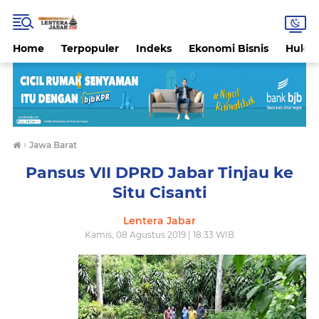
Home
Terpopuler
Indeks
Ekonomi Bisnis
Hukri
›
Jawa Barat
Pansus VII DPRD Jabar Tinjau ke
Situ Cisanti
Lentera Jabar
Kamis, 08 Agustus 2019 | 18:33 WIB