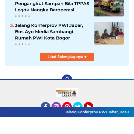
Pengangkut Sampah Bila TPPAS
Legok Nangka Beroperasi
Jelang Konferprov PWI Jabar,
Bos Ayo Media Sambangi
Rumah PWI Kota Bogor
Lihat Selengkapnya
Jelang Konferprov PWI Jabar, Bos Ayo Media Samba
Facebook
Instagram
Pinterest
Twitter
YouTube
Redaksi
Pasang Iklan
Pedoman Media Siber
Copyright ©
2026 LenteraJabar.com