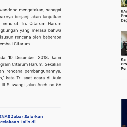
oewandono mengatakan, sebagai
BAZNA
Pro
knya berjanji akan lanjutkan
Dag
 menurut Tri, Citarum Harum
Pe
Mas
lingkungan yang merasa bahwa
Pur
disusun rencana oleh beberapa
embali Citarum.
ada 10 Desember 2018, kami
Kan
ogram Citarum Harum. Sekalian
Pro
Pe
dan rencana pembangunannya.
Jat
," kata Tri saat acara di Aula
lll Siliwangi jalan Aceh no 56
ZNAS Jabar Salurkan
elakaan Lalin di