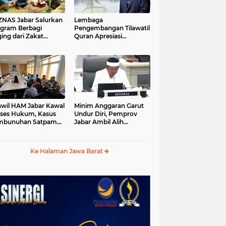
S Jabar Salurkan
Lembaga
gram Berbagi
Pengembangan Tilawatil
ing dari Zakat
Quran Apresiasi
ngguna BRImo untuk
Keputusan Pemprov
yarakat Desa Ciririp
Jabar Selenggarakan
wakarta
Langsung MTQ Jabar
wil HAM Jabar Kawal
Minim Anggaran Garut
ses Hukum, Kasus
Undur Diri, Pemprov
mbunuhan Satpam
Jabar Ambil Alih
iluhur
Pelaksanaan MTQ Jabar
2026
Ke Halaman Jawa Barat