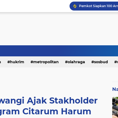
h
hukrim
metropolitan
olahraga
sosbud
Na
iwangi Ajak Stakholder
gram Citarum Harum