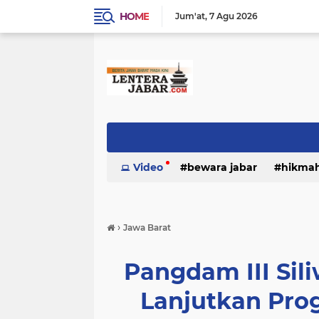
HOME
Jum'at
7 Agu 2026
Video
bewara jabar
hikma
›
Jawa Barat
Pangdam III Sil
Lanjutkan Pro