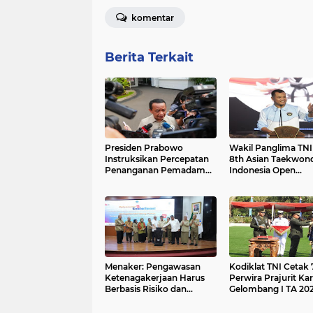
komentar
Berita Terkait
Presiden Prabowo
Wakil Panglima TN
Instruksikan Percepatan
8th Asian Taekwon
Penanganan Pemadaman
Indonesia Open
Listrik & Jaga Stabilitas
Championship 202
Harga BBM
Menaker: Pengawasan
Kodiklat TNI Cetak 
Ketenagakerjaan Harus
Perwira Prajurit Kar
Berbasis Risiko dan
Gelombang I TA 202
Preventif
Mengabdi kepada 
dan Negara