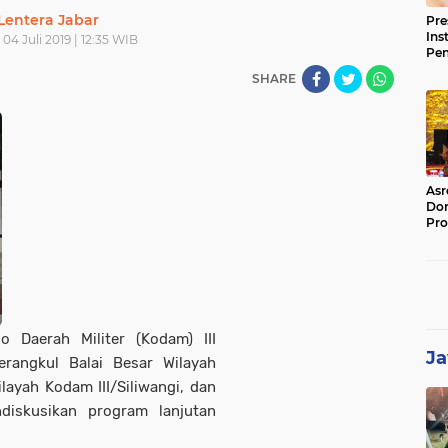
Lentera Jabar
Pre
Ins
04 Juli 2019 | 12:35 WIB
Pe
Pem
SHARE
Jag
BB
Asr
Dor
Pro
Sat
Kin
o Daerah Militer (Kodam) III
Ja
rangkul Balai Besar Wilayah
layah Kodam III/Siliwangi, dan
diskusikan program lanjutan