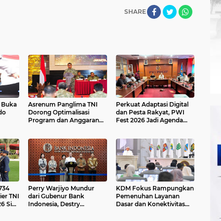
SHARE
I Buka
Asrenum Panglima TNI
Perkuat Adaptasi Digital
do
Dorong Optimalisasi
dan Pesta Rakyat, PWI
Program dan Anggaran
Fest 2026 Jadi Agenda
6
Satker Melalui Evaluasi
Tetap PWI Pusat
Kinerja
734
Perry Warjiyo Mundur
KDM Fokus Rampungkan
ier TNI
dari Gubenur Bank
Pemenuhan Layanan
6 Siap
Indonesia, Destry
Dasar dan Konektivitas
Bangsa
Damayanti jadi Pejabat
Wilayah pada 2027
Sementara