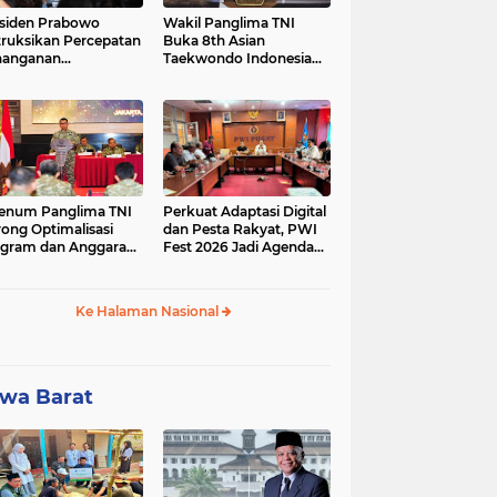
siden Prabowo
Wakil Panglima TNI
truksikan Percepatan
Buka 8th Asian
nanganan
Taekwondo Indonesia
adaman Listrik &
Open Championship
a Stabilitas Harga
2026
M
enum Panglima TNI
Perkuat Adaptasi Digital
ong Optimalisasi
dan Pesta Rakyat, PWI
gram dan Anggaran
Fest 2026 Jadi Agenda
ker Melalui Evaluasi
Tetap PWI Pusat
erja
Ke Halaman Nasional
wa Barat