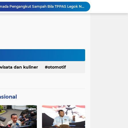
Serda Muhammad Raihan Fadhila Raih Emas pada 8th Asian Taekwondo Indonesia Open Championship 2026
Presiden Prabowo Instruksikan Percepatan Penanganan Pemadaman Listrik & Jaga Stabilitas Harga BBM
BAZNAS Jabar Salurkan Program Berbagi Daging dari Zakat Pengguna BRImo untuk Masyarakat Desa Ciririp Purwakarta
Lembaga Pengembangan Tilawatil Quran Apresiasi Keputusan Pemprov Jabar Selenggarakan Langsung MTQ Jabar
Wakil Panglima TNI Buka 8th Asian Taekwondo Indonesia Open Championship 2026
Kanwil HAM Jabar Kawal Proses Hukum, Kasus Pembunuhan Satpam Jatiluhur
KDM Fokus Rampungkan Pemenuhan Layanan Dasar dan Konektivitas Wilayah pada 2027
Menaker: ASN Kemnaker Harus Hadirkan Dampak Nyata bagi Masyarakat
DPRD dan Gubernur Jawa Barat Menyepakati Rancangan KUA-PPAS APBD Tahun Anggaran 2027
wisata dan kuliner
otomotif
Pemkot Siapkan 100 Armada Pengangkut Sampah Bila TPPAS Legok Nangka Beroperasi
sional