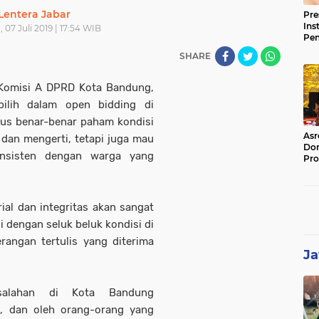
Lentera Jabar
Pre
Ins
 07 Juli 2019 | 17:54 WIB
Pe
Pem
SHARE
Jag
BB
Komisi A DPRD Kota Bandung,
pilih dalam open bidding di
us benar-benar paham kondisi
Asr
 dan mengerti, tetapi juga mau
Dor
onsisten dengan warga yang
Pro
Sat
Kin
al dan integritas akan sangat
si dengan seluk beluk kondisi di
rangan tertulis yang diterima
Ja
asalahan di Kota Bandung
, dan oleh orang-orang yang