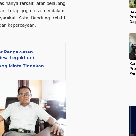
k hanya terkait latar belakang
an, tetapi juga bisa mendalami
BAZNA
Pro
yarakat Kota Bandung relatif
Dag
dan kepercayaan.
Pe
Mas
Pur
lar Pengawasan
Desa Legokhuni
Kan
ng Minta Tindakan
Pro
Pe
Jat