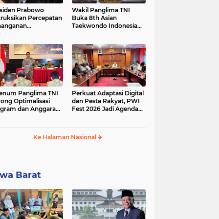
siden Prabowo
Wakil Panglima TNI
truksikan Percepatan
Buka 8th Asian
nanganan
Taekwondo Indonesia
adaman Listrik &
Open Championship
a Stabilitas Harga
2026
M
enum Panglima TNI
Perkuat Adaptasi Digital
ong Optimalisasi
dan Pesta Rakyat, PWI
gram dan Anggaran
Fest 2026 Jadi Agenda
ker Melalui Evaluasi
Tetap PWI Pusat
erja
Ke Halaman Nasional
wa Barat