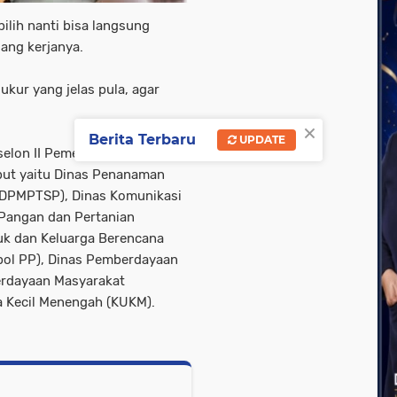
pilih nanti bisa langsung
ang kerjanya.
ukur yang jelas pula, agar
×
Berita Terbaru
UPDATE
elon II Pemerintah Kota
ebut yaitu Dinas Penanaman
(DPMPTSP), Dinas Komunikasi
 Pangan dan Pertanian
uk dan Keluarga Berencana
pol PP), Dinas Pemberdayaan
rdayaan Masyarakat
a Kecil Menengah (KUKM).