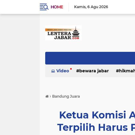
HOME
Kamis
6 Agu 2026
Video
bewara jabar
hikma
›
Bandung Juara
Ketua Komisi 
Terpilih Haru