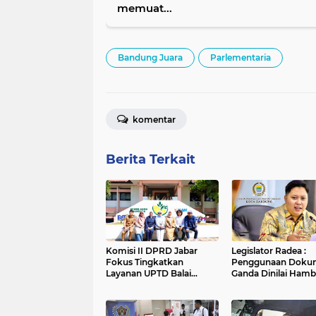
memuat...
Bandung Juara
Parlementaria
komentar
Berita Terkait
Komisi II DPRD Jabar
Legislator Radea :
Fokus Tingkatkan
Penggunaan Doku
Layanan UPTD Balai
Ganda Dinilai Hamb
Pengujian dan Sertifikasi
Smart City dan
Mutu Barang Agro
Tingkatkan Timbul
Sampah di Kota B