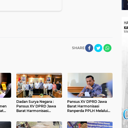
SHARE
Dadan Surya Negara :
Pansus XV DPRD Jawa
men
Pansus XV DPRD Jawa
Barat Harmonisasi
at
Barat Harmonisasi
Ranperda PPLH Melalui
Ranperda PPLH Melalui
Konsultasi ke
an
Konsultasi ke
Kementerian
andung
Kementerian