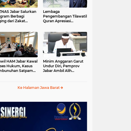
S Jabar Salurkan
Lembaga
gram Berbagi
Pengembangan Tilawatil
ing dari Zakat
Quran Apresiasi
ngguna BRImo untuk
Keputusan Pemprov
yarakat Desa Ciririp
Jabar Selenggarakan
wakarta
Langsung MTQ Jabar
wil HAM Jabar Kawal
Minim Anggaran Garut
ses Hukum, Kasus
Undur Diri, Pemprov
mbunuhan Satpam
Jabar Ambil Alih
iluhur
Pelaksanaan MTQ Jabar
2026
Ke Halaman Jawa Barat