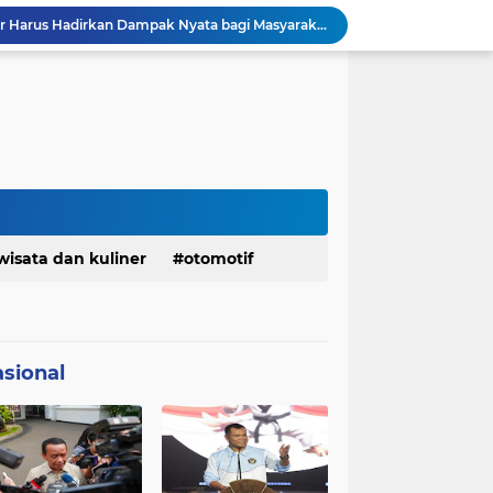
Menaker: ASN Kemnaker Harus Hadirkan Dampak Nyata bagi Masyarakat
DPRD dan Gubernur Jawa Barat Menyepakati Rancangan KUA-PPAS APBD Tahun Anggaran 2027
Pemkot Siapkan 100 Armada Pengangkut Sampah Bila TPPAS Legok Nangka Beroperasi
Serda Muhammad Raihan Fadhila Raih Emas pada 8th Asian Taekwondo Indonesia Open Championship 2026
Presiden Prabowo Instruksikan Percepatan Penanganan Pemadaman Listrik & Jaga Stabilitas Harga BBM
BAZNAS Jabar Salurkan Program Berbagi Daging dari Zakat Pengguna BRImo untuk Masyarakat Desa Ciririp Purwakarta
Lembaga Pengembangan Tilawatil Quran Apresiasi Keputusan Pemprov Jabar Selenggarakan Langsung MTQ Jabar
Wakil Panglima TNI Buka 8th Asian Taekwondo Indonesia Open Championship 2026
Kanwil HAM Jabar Kawal Proses Hukum, Kasus Pembunuhan Satpam Jatiluhur
KDM Fokus Rampungkan Pemenuhan Layanan Dasar dan Konektivitas Wilayah pada 2027
wisata dan kuliner
otomotif
sional