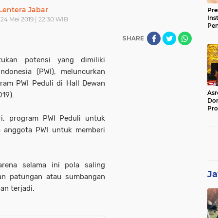
Lentera Jabar
Pre
Ins
24 Mei 2019 | 22:30 WIB
Pe
Pem
SHARE
Jag
BB
kan potensi yang dimiliki
ndonesia (PWI), meluncurkan
gram PWI Peduli di Hall Dewan
Asr
019).
Dor
Pro
Sat
i, program PWI Peduli untuk
Kin
a anggota PWI untuk memberi
arena selama ini pola saling
Ja
an patungan atau sumbangan
n terjadi.