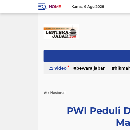
HOME
Kamis
6 Agu 2026
Video
bewara jabar
hikma
›
Nasional
PWI Peduli 
Ma