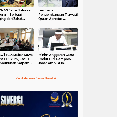
S Jabar Salurkan
Lembaga
gram Berbagi
Pengembangan Tilawatil
ing dari Zakat
Quran Apresiasi
ngguna BRImo untuk
Keputusan Pemprov
yarakat Desa Ciririp
Jabar Selenggarakan
wakarta
Langsung MTQ Jabar
wil HAM Jabar Kawal
Minim Anggaran Garut
ses Hukum, Kasus
Undur Diri, Pemprov
mbunuhan Satpam
Jabar Ambil Alih
iluhur
Pelaksanaan MTQ Jabar
2026
Ke Halaman Jawa Barat