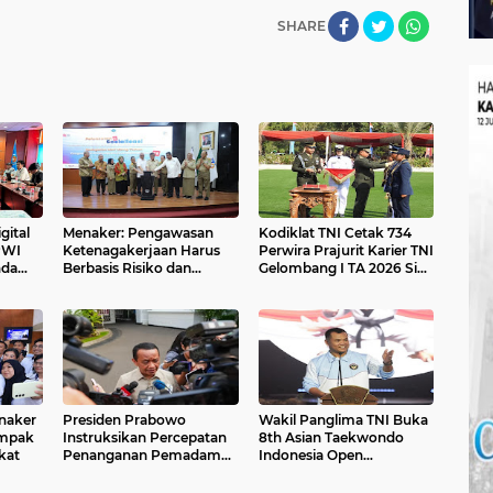
SHARE
gital
Menaker: Pengawasan
Kodiklat TNI Cetak 734
PWI
Ketenagakerjaan Harus
Perwira Prajurit Karier TNI
nda
Berbasis Risiko dan
Gelombang I TA 2026 Siap
Preventif
Mengabdi kepada Bangsa
dan Negara
naker
Presiden Prabowo
Wakil Panglima TNI Buka
ampak
Instruksikan Percepatan
8th Asian Taekwondo
kat
Penanganan Pemadaman
Indonesia Open
Listrik & Jaga Stabilitas
Championship 2026
Harga BBM