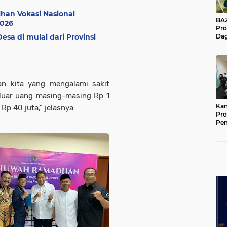
han Vokasi Nasional
BAZNA
2026
Pro
sa di mulai dari Provinsi
Dag
Pe
Mas
Pur
an kita yang mengalami sakit
eluar uang masing-masing Rp 1
Kan
Rp 40 juta,” jelasnya.
Pro
Pe
Jat