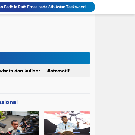
Presiden Prabowo Instruksikan Percepatan Penanganan Pemadaman Listrik & Jaga Stabilitas Harga BBM
BAZNAS Jabar Salurkan Program Berbagi Daging dari Zakat Pengguna BRImo untuk Masyarakat Desa Ciririp Purwakarta
Lembaga Pengembangan Tilawatil Quran Apresiasi Keputusan Pemprov Jabar Selenggarakan Langsung MTQ Jabar
Wakil Panglima TNI Buka 8th Asian Taekwondo Indonesia Open Championship 2026
Kanwil HAM Jabar Kawal Proses Hukum, Kasus Pembunuhan Satpam Jatiluhur
KDM Fokus Rampungkan Pemenuhan Layanan Dasar dan Konektivitas Wilayah pada 2027
Menaker: ASN Kemnaker Harus Hadirkan Dampak Nyata bagi Masyarakat
DPRD dan Gubernur Jawa Barat Menyepakati Rancangan KUA-PPAS APBD Tahun Anggaran 2027
Pemkot Siapkan 100 Armada Pengangkut Sampah Bila TPPAS Legok Nangka Beroperasi
wisata dan kuliner
otomotif
Serda Muhammad Raihan Fadhila Raih Emas pada 8th Asian Taekwondo Indonesia Open Championship 2026
sional