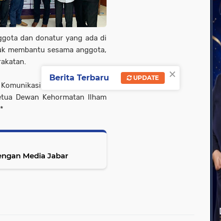
nggota dan donatur yang ada di
tuk membantu sesama anggota,
rakatan.
×
Berita Terbaru
UPDATE
 Komunikasi dan Informatika
Ketua Dewan Kehormatan Ilham
*
engan Media Jabar