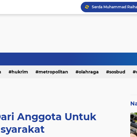
h
hukrim
metropolitan
olahraga
sosbud
Na
Dari Anggota Untuk
syarakat