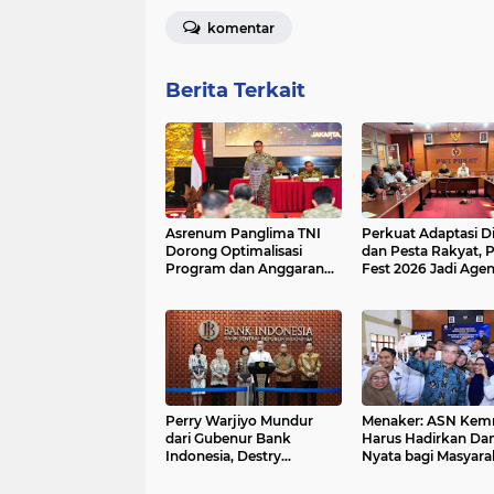
komentar
Berita Terkait
Asrenum Panglima TNI
Perkuat Adaptasi Di
Dorong Optimalisasi
dan Pesta Rakyat, 
Program dan Anggaran
Fest 2026 Jadi Age
Satker Melalui Evaluasi
Tetap PWI Pusat
Kinerja
Perry Warjiyo Mundur
Menaker: ASN Kem
dari Gubenur Bank
Harus Hadirkan D
Indonesia, Destry
Nyata bagi Masyara
Damayanti jadi Pejabat
Sementara