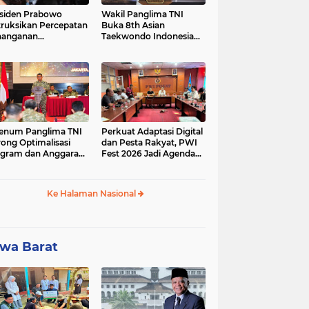
siden Prabowo
Wakil Panglima TNI
truksikan Percepatan
Buka 8th Asian
nanganan
Taekwondo Indonesia
adaman Listrik &
Open Championship
a Stabilitas Harga
2026
M
enum Panglima TNI
Perkuat Adaptasi Digital
ong Optimalisasi
dan Pesta Rakyat, PWI
gram dan Anggaran
Fest 2026 Jadi Agenda
ker Melalui Evaluasi
Tetap PWI Pusat
erja
Ke Halaman Nasional
wa Barat