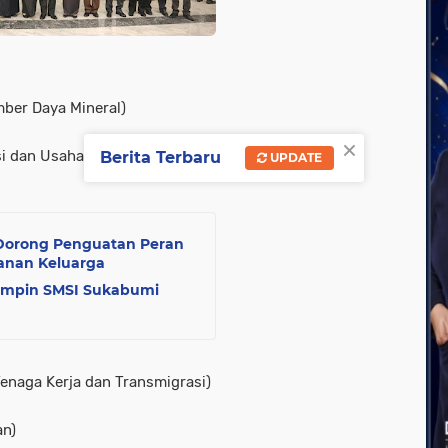
mber Daya Mineral)
×
i dan Usaha Kecil)
Berita Terbaru
UPDATE
 Dorong Penguatan Peran
hanan Keluarga
Pimpin SMSI Sukabumi
Tenaga Kerja dan Transmigrasi)
an)