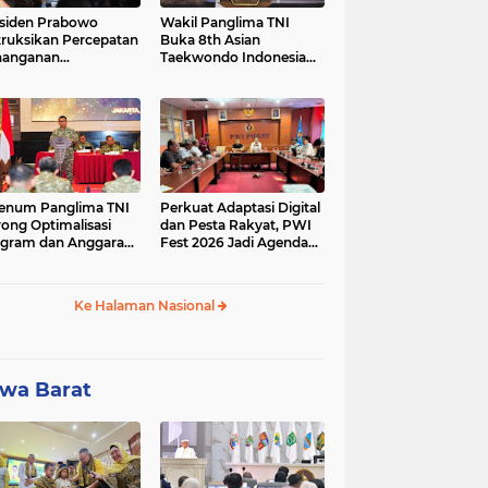
siden Prabowo
Wakil Panglima TNI
truksikan Percepatan
Buka 8th Asian
nanganan
Taekwondo Indonesia
adaman Listrik &
Open Championship
a Stabilitas Harga
2026
M
enum Panglima TNI
Perkuat Adaptasi Digital
ong Optimalisasi
dan Pesta Rakyat, PWI
gram dan Anggaran
Fest 2026 Jadi Agenda
ker Melalui Evaluasi
Tetap PWI Pusat
erja
Ke Halaman Nasional
wa Barat