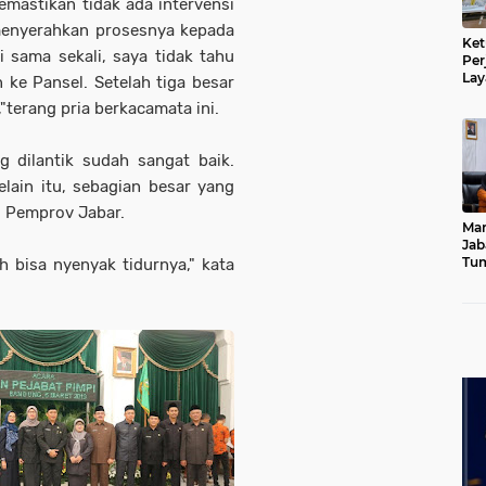
memastikan tidak ada intervensi
 menyerahkan prosesnya kepada
Ket
si sama sekali, saya tidak tahu
Per
Lay
 ke Pansel. Setelah tiga besar
Kad
,"terang pria berkacamata ini.
 dilantik sudah sangat baik.
elain itu, sebagian besar yang
di Pemprov Jabar.
Mar
Jab
Tum
h bisa nyenyak tidurnya," kata
Leb
Dib