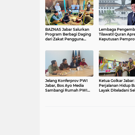
BAZNAS Jabar Salurkan
Lembaga Pengemb
Program Berbagi Daging
Tilawatil Quran Apre
dari Zakat Pengguna
Keputusan Pempro
BRImo untuk Masyarakat
Jabar Selenggaraka
Desa Ciririp Purwakarta
Langsung MTQ Jaba
Jelang Konferprov PWI
Ketua Golkar Jabar:
Jabar, Bos Ayo Media
Perjalanan Hidup Ba
Sambangi Rumah PWI
Layak Diteladani Se
Kota Bogor
Kader Partai