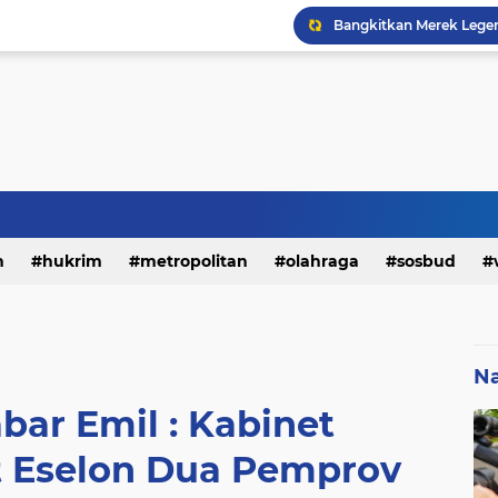
h
hukrim
metropolitan
olahraga
sosbud
Na
bar Emil : Kabinet
t Eselon Dua Pemprov