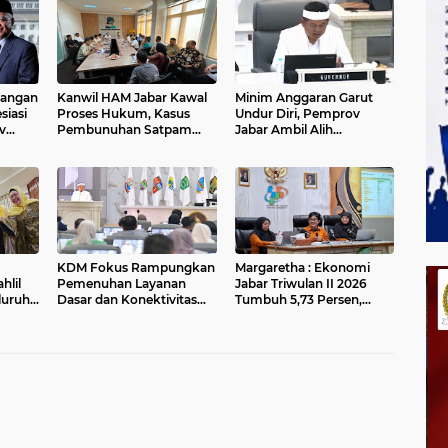
angan
Kanwil HAM Jabar Kawal
Minim Anggaran Garut
siasi
Proses Hukum, Kasus
Undur Diri, Pemprov
v
Pembunuhan Satpam
Jabar Ambil Alih
n
Jatiluhur
Pelaksanaan MTQ Jabar
r
2026
KDM Fokus Rampungkan
Margaretha : Ekonomi
hlil
Pemenuhan Layanan
Jabar Triwulan II 2026
luruh
Dasar dan Konektivitas
Tumbuh 5,73 Persen,
Wilayah pada 2027
Lebih Tinggi
Dibandingkan Nasional