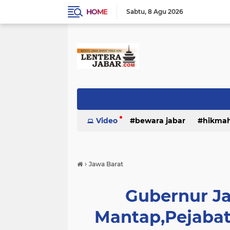
HOME
Sabtu
8 Agu 2026
Video
bewara jabar
hikma
›
Jawa Barat
Gubernur Ja
Mantap,Pejaba