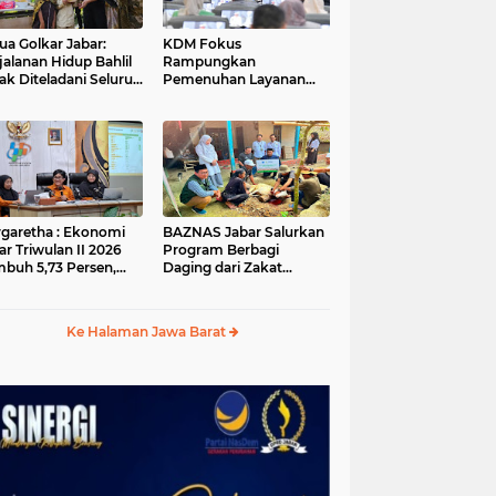
ua Golkar Jabar:
KDM Fokus
jalanan Hidup Bahlil
Rampungkan
ak Diteladani Seluruh
Pemenuhan Layanan
er Partai
Dasar dan Konektivitas
Wilayah pada 2027
garetha : Ekonomi
BAZNAS Jabar Salurkan
ar Triwulan II 2026
Program Berbagi
buh 5,73 Persen,
Daging dari Zakat
ih Tinggi
Pengguna BRImo untuk
andingkan Nasional
Masyarakat Desa Ciririp
Purwakarta
Ke Halaman Jawa Barat