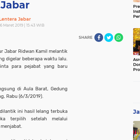
Jabar
Pre
Ins
Pe
Lentera Jabar
Pem
6 Maret 2019 | 15:43 WIB
Jag
BB
SHARE
ur Jabar Ridwan Kamil melantik
ang digelar beberapa waktu lalu.
Asr
Dor
inta para pejabat yang baru
Pro
Sat
Kin
angsung di Aula Barat, Gedung
ng, Rabu (6/3/2019).
lantik ini hasil lelang terbuka
Ja
a terpilih setelah melalui
i menjabat.