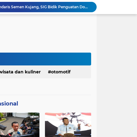
Ketua Golkar Jabar: Perjalanan Hidup Bahlil Layak Diteladani Seluruh Kader Partai
KDM Fokus Rampungkan Pemenuhan Layanan Dasar dan Konektivitas Wilayah pada 2027
Menaker: ASN Kemnaker Harus Hadirkan Dampak Nyata bagi Masyarakat
DPRD dan Gubernur Jawa Barat Menyepakati Rancangan KUA-PPAS APBD Tahun Anggaran 2027
Margaretha : Ekonomi Jabar Triwulan II 2026 Tumbuh 5,73 Persen, Lebih Tinggi Dibandingkan Nasional
Pemkot Siapkan 100 Armada Pengangkut Sampah Bila TPPAS Legok Nangka Beroperasi
Serda Muhammad Raihan Fadhila Raih Emas pada 8th Asian Taekwondo Indonesia Open Championship 2026
Presiden Prabowo Instruksikan Percepatan Penanganan Pemadaman Listrik & Jaga Stabilitas Harga BBM
Jelang Konferprov PWI Jabar, Bos Ayo Media Sambangi Rumah PWI Kota Bogor
wisata dan kuliner
otomotif
Bangkitkan Merek Legendaris Semen Kujang, SIG Bidik Penguatan Dominasi Pasar Jawa Barat
sional