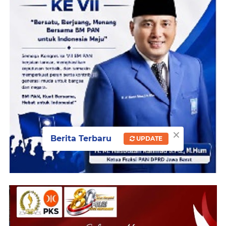
×
Berita Terbaru
UPDATE