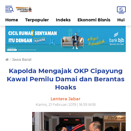
Home
Terpopuler
Indeks
Ekonomi Bisnis
Hukri
›
Jawa Barat
Kapolda Mengajak OKP Cipayung
Kawal Pemilu Damai dan Berantas
Hoaks
Lentera Jabar
Kamis, 21 Februari 2019 | 16:59 WIB