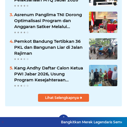
Asrenum Panglima TNI Dorong
Optimalisasi Program dan
Anggaran Satker Melalui
Evaluasi Kinerja
Pemkot Bandung Tertibkan 36
PKL dan Bangunan Liar di Jalan
Rajiman
Kang Andhy Daftar Calon Ketua
PWI Jabar 2026, Usung
Program Kesejahteraan
Wartawan hingga Peluang Kerja
Internasional
Lihat Selengkapnya
Bangkitkan Merek Legendaris Semen Kujang, SIG Bid