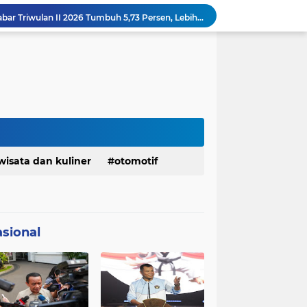
Margaretha : Ekonomi Jabar Triwulan II 2026 Tumbuh 5,73 Persen, Lebih Tinggi Dibandingkan Nasional
Pemkot Siapkan 100 Armada Pengangkut Sampah Bila TPPAS Legok Nangka Beroperasi
Serda Muhammad Raihan Fadhila Raih Emas pada 8th Asian Taekwondo Indonesia Open Championship 2026
Presiden Prabowo Instruksikan Percepatan Penanganan Pemadaman Listrik & Jaga Stabilitas Harga BBM
BAZNAS Jabar Salurkan Program Berbagi Daging dari Zakat Pengguna BRImo untuk Masyarakat Desa Ciririp Purwakarta
Bangkitkan Merek Legendaris Semen Kujang, SIG Bidik Penguatan Dominasi Pasar Jawa Barat
Ketua Golkar Jabar: Perjalanan Hidup Bahlil Layak Diteladani Seluruh Kader Partai
KDM Fokus Rampungkan Pemenuhan Layanan Dasar dan Konektivitas Wilayah pada 2027
Menaker: ASN Kemnaker Harus Hadirkan Dampak Nyata bagi Masyarakat
wisata dan kuliner
otomotif
DPRD dan Gubernur Jawa Barat Menyepakati Rancangan KUA-PPAS APBD Tahun Anggaran 2027
sional