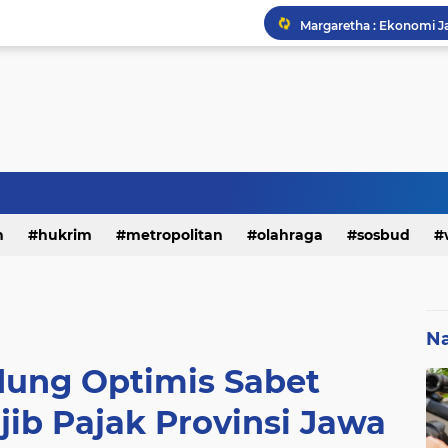
h
hukrim
metropolitan
olahraga
sosbud
Na
ung Optimis Sabet
ib Pajak Provinsi Jawa