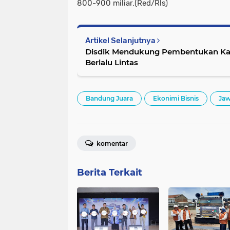
800-900 miliar.(Red/Rls)
Artikel Selanjutnya
Disdik Mendukung Pembentukan Kara
Berlalu Lintas
Bandung Juara
Ekonimi Bisnis
Jaw
komentar
Berita Terkait