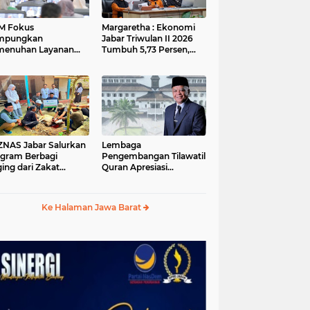
M Fokus
Margaretha : Ekonomi
mpungkan
Jabar Triwulan II 2026
menuhan Layanan
Tumbuh 5,73 Persen,
ar dan Konektivitas
Lebih Tinggi
ayah pada 2027
Dibandingkan Nasional
S Jabar Salurkan
Lembaga
gram Berbagi
Pengembangan Tilawatil
ing dari Zakat
Quran Apresiasi
ngguna BRImo untuk
Keputusan Pemprov
yarakat Desa Ciririp
Jabar Selenggarakan
wakarta
Langsung MTQ Jabar
Ke Halaman Jawa Barat