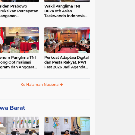
siden Prabowo
Wakil Panglima TNI
truksikan Percepatan
Buka 8th Asian
nanganan
Taekwondo Indonesia
adaman Listrik &
Open Championship
a Stabilitas Harga
2026
M
enum Panglima TNI
Perkuat Adaptasi Digital
ong Optimalisasi
dan Pesta Rakyat, PWI
gram dan Anggaran
Fest 2026 Jadi Agenda
ker Melalui Evaluasi
Tetap PWI Pusat
erja
Ke Halaman Nasional
wa Barat