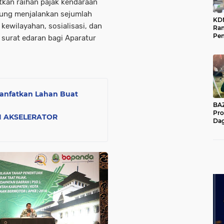
tkan raihan pajak kendaraan
dung menjalankan sejumlah
KD
 kewilayahan, sosialisasi, dan
Ra
Pe
surat edaran bagi Aparatur
Das
Wil
anfatkan Lahan Buat
BAZNA
Pro
AI AKSELERATOR
Dag
Pe
Mas
Pur