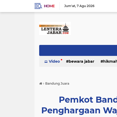
HOME
Jum'at
7 Agu 2026
Video
bewara jabar
hikma
›
Bandung Juara
Pemkot Band
Penghargaan Waj