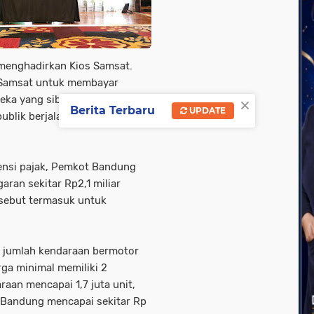
 menghadirkan Kios Samsat.
s Samsat untuk membayar
×
eka yang sibuk."Ini bukti
Berita Terbaru
UPDATE
blik berjalan dengan baik,"
tensi pajak, Pemkot Bandung
ran sekitar Rp2,1 miliar
rsebut termasuk untuk
ng jumlah kendaraan bermotor
arga minimal memiliki 2
aan mencapai 1,7 juta unit,
a Bandung mencapai sekitar Rp