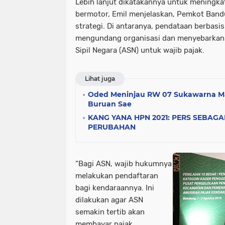
Lebih lanjut dikatakannya untuk meningka
bermotor, Emil menjelaskan, Pemkot Ban
strategi. Di antaranya, pendataan berbasis
mengundang organisasi dan menyebarkan 
Sipil Negara (ASN) untuk wajib pajak.
Lihat juga
Oded Meninjau RW 07 Sukawarna M
Buruan Sae
KANG YANA HPN 2021: PERS SEBAG
PERUBAHAN
“Bagi ASN, wajib hukumnya
melakukan pendaftaran
bagi kendaraannya. Ini
dilakukan agar ASN
semakin tertib akan
membayar pajak