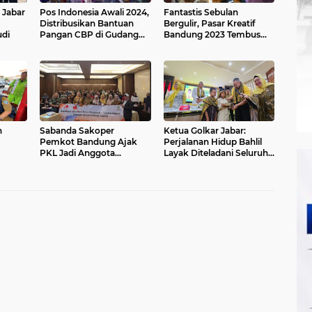
 Jabar
Pos Indonesia Awali 2024,
Fantastis Sebulan
Distribusikan Bantuan
Bergulir, Pasar Kreatif
udi
Pangan CBP di Gudang
Bandung 2023 Tembus
Bulog Gumilir Cilacap
Omzet Rp6,7 Miliar
n
Sabanda Sakoper
Ketua Golkar Jabar:
Pemkot Bandung Ajak
Perjalanan Hidup Bahlil
PKL Jadi Anggota
Layak Diteladani Seluruh
wasan
Koperasi
Kader Partai