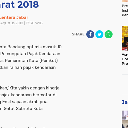
rat 2018
Pre
Ins
Pe
Lentera Jabar
Pem
 Agustus 2018 | 17:30 WIB
Jag
BB
SHARE
ota Bandung optimis masuk 10
i Pemungutan Pajak Kendaraan
Asr
Dor
a, Pemerintah Kota (Pemkot)
Pro
tkan raihan pajak kendaraan
Sat
Kin
an,"Kita yakin dengan kinerja
ajak kendaraan bermotor di
 Emil sapaan akrab pria
Ja
an Gatot Subroto Kota