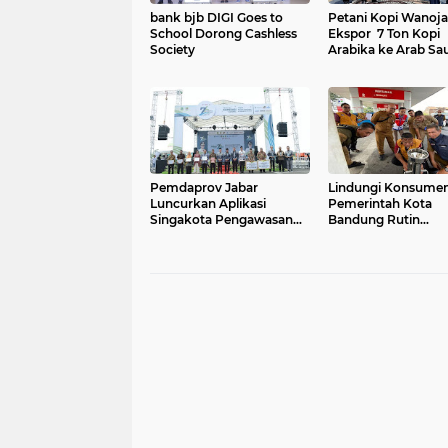
bank bjb DIGI Goes to
Petani Kopi Wanoja
School Dorong Cashless
Ekspor 7 Ton Kopi
Society
Arabika ke Arab Sa
Pemdaprov Jabar
Lindungi Konsume
Luncurkan Aplikasi
Pemerintah Kota
Singakota Pengawasan
Bandung Rutin
Koperasi Terintegrasi
Laksanakan Penga
Smart Jabar
Kemetrologian.