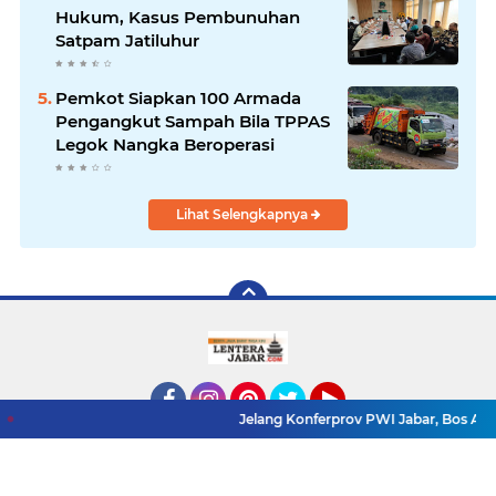
Hukum, Kasus Pembunuhan
Satpam Jatiluhur
Pemkot Siapkan 100 Armada
Pengangkut Sampah Bila TPPAS
Legok Nangka Beroperasi
Lihat Selengkapnya
Jelang Konferprov PWI Jabar, Bos Ayo Media Samb
Facebook
Instagram
Pinterest
Twitter
YouTube
Redaksi
Pasang Iklan
Pedoman Media Siber
Copyright ©
2026 LenteraJabar.com