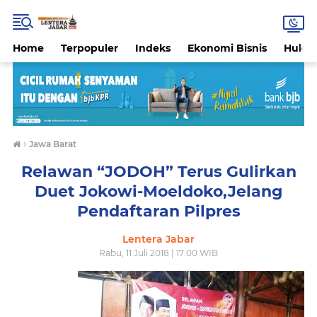
Home
Terpopuler
Indeks
Ekonomi Bisnis
Hukri
›
Jawa Barat
Relawan “JODOH” Terus Gulirkan
Duet Jokowi-Moeldoko,Jelang
Pendaftaran Pilpres
Lentera Jabar
Rabu, 11 Juli 2018 | 17:00 WIB