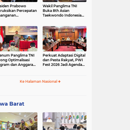
siden Prabowo
Wakil Panglima TNI
truksikan Percepatan
Buka 8th Asian
nanganan
Taekwondo Indonesia
adaman Listrik &
Open Championship
a Stabilitas Harga
2026
M
enum Panglima TNI
Perkuat Adaptasi Digital
ong Optimalisasi
dan Pesta Rakyat, PWI
gram dan Anggaran
Fest 2026 Jadi Agenda
ker Melalui Evaluasi
Tetap PWI Pusat
erja
Ke Halaman Nasional
wa Barat