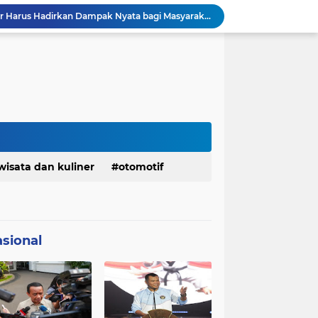
DPRD dan Gubernur Jawa Barat Menyepakati Rancangan KUA-PPAS APBD Tahun Anggaran 2027
Pemkot Siapkan 100 Armada Pengangkut Sampah Bila TPPAS Legok Nangka Beroperasi
Serda Muhammad Raihan Fadhila Raih Emas pada 8th Asian Taekwondo Indonesia Open Championship 2026
Presiden Prabowo Instruksikan Percepatan Penanganan Pemadaman Listrik & Jaga Stabilitas Harga BBM
BAZNAS Jabar Salurkan Program Berbagi Daging dari Zakat Pengguna BRImo untuk Masyarakat Desa Ciririp Purwakarta
Lembaga Pengembangan Tilawatil Quran Apresiasi Keputusan Pemprov Jabar Selenggarakan Langsung MTQ Jabar
Wakil Panglima TNI Buka 8th Asian Taekwondo Indonesia Open Championship 2026
Kanwil HAM Jabar Kawal Proses Hukum, Kasus Pembunuhan Satpam Jatiluhur
KDM Fokus Rampungkan Pemenuhan Layanan Dasar dan Konektivitas Wilayah pada 2027
wisata dan kuliner
otomotif
Menaker: ASN Kemnaker Harus Hadirkan Dampak Nyata bagi Masyarakat
sional