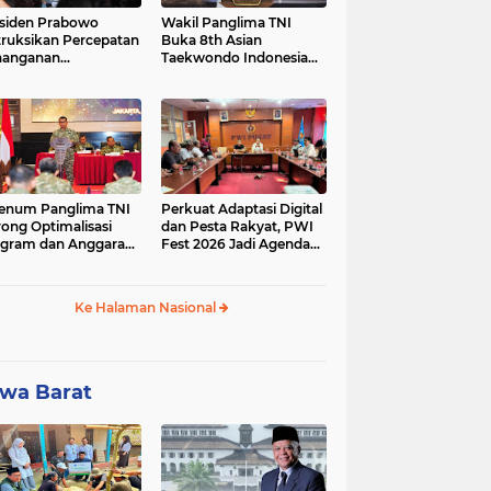
siden Prabowo
Wakil Panglima TNI
truksikan Percepatan
Buka 8th Asian
nanganan
Taekwondo Indonesia
adaman Listrik &
Open Championship
a Stabilitas Harga
2026
M
enum Panglima TNI
Perkuat Adaptasi Digital
ong Optimalisasi
dan Pesta Rakyat, PWI
gram dan Anggaran
Fest 2026 Jadi Agenda
ker Melalui Evaluasi
Tetap PWI Pusat
erja
Ke Halaman Nasional
wa Barat