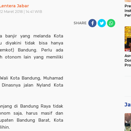
Lentera Jabar
Pre
Ins
2 Maret 2018 | 14:41 WIB
Pe
Pem
SHARE
Jag
BB
wa banjir yang melanda Kota
u diyakini tidak bisa hanya
Pemkot) Bandung. Perlu ada
Asr
ah otonom lain yang memiliki
Dor
Pro
Sat
Kin
t Wali Kota Bandung, Muhamad
 Dinasnya jalan Nyland Kota
Ja
anjang di Bandung Raya tidak
tonom saja, harus masif dan
bupaten Bandung Barat, Kota
ihin.