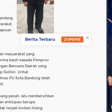
bandang
yarakat.
lapisan
×
Berita Terbaru
UPDATE
wan masyarakat yang
terima kasih kepada Pemprov
ngan Bencana Daerah yang
p Solihin. Untuk
Dinas PU Kota Bandung telah
it.
yang pecah, lalu membersihkan
an antisipasi berupa
ak terjadi korban hilang