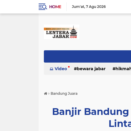
HOME
Jum'at
7 Agu 2026
Video
bewara jabar
hikma
›
Bandung Juara
Banjir Bandung
Lint