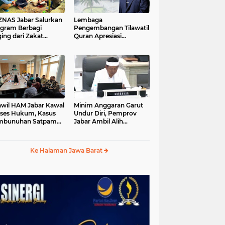
S Jabar Salurkan
Lembaga
gram Berbagi
Pengembangan Tilawatil
ing dari Zakat
Quran Apresiasi
ngguna BRImo untuk
Keputusan Pemprov
yarakat Desa Ciririp
Jabar Selenggarakan
wakarta
Langsung MTQ Jabar
wil HAM Jabar Kawal
Minim Anggaran Garut
ses Hukum, Kasus
Undur Diri, Pemprov
mbunuhan Satpam
Jabar Ambil Alih
iluhur
Pelaksanaan MTQ Jabar
2026
Ke Halaman Jawa Barat