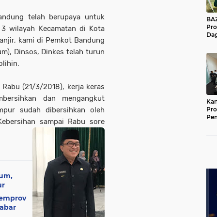
Bandung telah berupaya untuk
BAZNA
Pro
3 wilayah Kecamatan di Kota
Dag
anjir, kami di Pemkot Bandung
Pe
Mas
m), Dinsos, Dinkes telah turun
Pur
lihin.
 Rabu (21/3/2018), kerja keras
bersihkan dan mengangkut
Kan
umpur sudah dibersihkan oleh
Pro
Pe
Kebersihan sampai Rabu sore
Jat
kum,
ur
Pemprov
Jabar