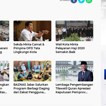
Sekda Minta Camat &
Wali Kota Minta
barani
Pimpina OPD Tata
Pelayanan Haji 2020
ng
Lingkungn Kota
Semakin Baik
ngkan
BAZNAS Jabar Salurkan
Lembaga Pengembangan
an
Program Berbagi Daging
Tilawatil Quran Apresiasi
itas
dari Zakat Pengguna
Keputusan Pemprov
BRImo untuk Masyarakat
Jabar Selenggarakan
Desa Ciririp Purwakarta
Langsung MTQ Jabar