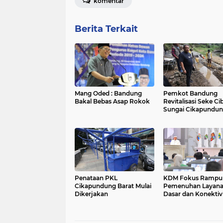
komentar
Berita Terkait
Mang Oded : Bandung
Pemkot Bandung
Bakal Bebas Asap Rokok
Revitalisasi Seke Ci
Sungai Cikapundu
Penataan PKL
KDM Fokus Rampu
Cikapundung Barat Mulai
Pemenuhan Layan
Dikerjakan
Dasar dan Konektiv
Wilayah pada 2027