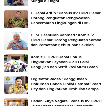
Sungai di Bogor
H. Jenal Arifin : Pansus XV DPRD Jabar
Dorong Penguatan Pengawasan
Pencemaran Lingkungan di DAS
Cilamaya
H. M. Hasbullah Rahmad : Komisi V
DPRD Jabar Dorong Penguatan Sarana
dan Pemetaan Kebutuhan Sekolah
Rakyat di Kabupaten Bandung
Komisi II DPRD Jabar Fokus
Tingkatkan Layanan UPTD Balai
Pengujian dan Sertifikasi Mutu Barang
Agro
Legislator Radea : Penggunaan
Dokumen Ganda Dinilai Hambat Smart
City dan Tingkatkan Timbulan Sampah
di Kota Bandung
Dadan Surya Negara : Pansus XV DPRD
Jawa Barat Harmonisasi Ranperda