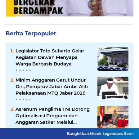
Berita Terpopuler
Legislator Toto Suharto Gelar
Kegiatan Dewan Menyapa
Warga Berbasis Budaya
Minim Anggaran Garut Undur
Diri, Pemprov Jabar Ambil Alih
Pelaksanaan MTQ Jabar 2026
Asrenum Panglima TNI Dorong
Optimalisasi Program dan
Anggaran Satker Melalui
Evaluasi Kinerja
Bangkitkan Merek Legendaris Semen Kujang, SIG Bidik 
Pemkot Bandung Tertibkan 36