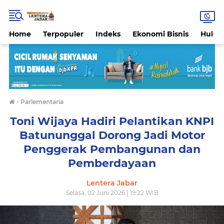
Home
Terpopuler
Indeks
Ekonomi Bisnis
Hukri
›
Parlementaria
Toni Wijaya Hadiri Pelantikan KNPI
Batununggal Dorong Jadi Motor
Penggerak Pembangunan dan
Pemberdayaan
Lentera Jabar
Selasa, 02 Juni 2026 | 19:22 WIB