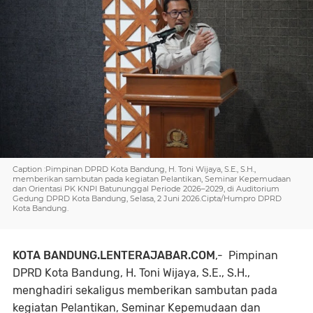
Caption :Pimpinan DPRD Kota Bandung, H. Toni Wijaya, S.E., S.H.,
memberikan sambutan pada kegiatan Pelantikan, Seminar Kepemudaan
dan Orientasi PK KNPI Batununggal Periode 2026–2029, di Auditorium
Gedung DPRD Kota Bandung, Selasa, 2 Juni 2026.Cipta/Humpro DPRD
Kota Bandung.
KOTA BANDUNG.LENTERAJABAR.COM
,- Pimpinan
DPRD Kota Bandung, H. Toni Wijaya, S.E., S.H.,
menghadiri sekaligus memberikan sambutan pada
kegiatan Pelantikan, Seminar Kepemudaan dan