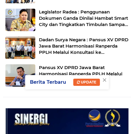
Agro
Legislator Radea : Penggunaan
Dokumen Ganda Dinilai Hambat Smart
City dan Tingkatkan Timbulan Sampah
di Kota Bandung
Dadan Surya Negara : Pansus XV DPRD
Jawa Barat Harmonisasi Ranperda
PPLH Melalui Konsultasi ke
Kementerian
Pansus XV DPRD Jawa Barat
Harmonisasi Ranperda PPLH Melalui
×
Konsultasi ke Kementerian
Berita Terbaru
UPDATE