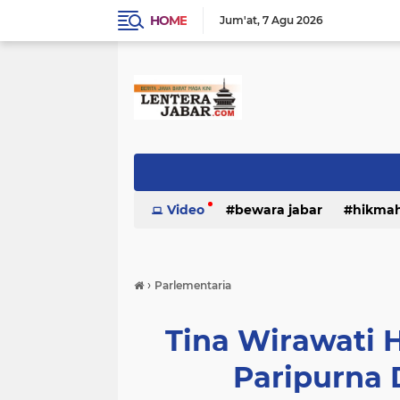
HOME
Jum'at
7 Agu 2026
Video
bewara jabar
hikma
›
Parlementaria
Tina Wirawati 
Paripurna