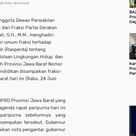
26.(foto istimewa)
BAZNA
Pro
Anggota Dewan Perwakilan
Dag
Pe
dari Fraksi Partai Gerakan
Mas
ti, S.H., M.M., menghadiri
Pur
n umum fraksi terhadap
ah (Ranperda) tentang
lolaan Lingkungan Hidup, dan
h Provinsi Jawa Barat Nomor
Kan
Pro
ndidikan disampaikan fraksi-
Pe
rat hari ini (Rabu, 24 Juni
Jat
 DPRD Provinsi Jawa Barat,yang
enda rapat paripurna hari ini
 paripurna sebelumnya yang
esempatan tersebut, Gubernur
aikan nota pengantar gubernur