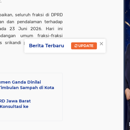
.
aikan, seluruh fraksi di DPRD
an dan pendalaman terhadap
ada 23 Juni 2026. Hari ini
dangan umum fraksi-fraksi
×
as srikandi partai berlambang
Berita Terbaru
UPDATE
umen Ganda Dinilai
Timbulan Sampah di Kota
RD Jawa Barat
Konsultasi ke