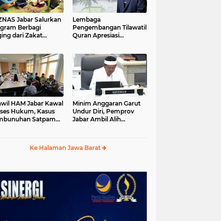
S Jabar Salurkan
Lembaga
gram Berbagi
Pengembangan Tilawatil
ing dari Zakat
Quran Apresiasi
ngguna BRImo untuk
Keputusan Pemprov
yarakat Desa Ciririp
Jabar Selenggarakan
wakarta
Langsung MTQ Jabar
wil HAM Jabar Kawal
Minim Anggaran Garut
ses Hukum, Kasus
Undur Diri, Pemprov
mbunuhan Satpam
Jabar Ambil Alih
iluhur
Pelaksanaan MTQ Jabar
2026
Ke Halaman Jawa Barat