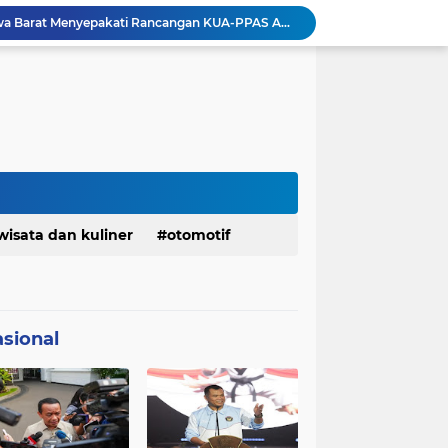
DPRD dan Gubernur Jawa Barat Menyepakati Rancangan KUA-PPAS APBD Tahun Anggaran 2027
Pemkot Siapkan 100 Armada Pengangkut Sampah Bila TPPAS Legok Nangka Beroperasi
Serda Muhammad Raihan Fadhila Raih Emas pada 8th Asian Taekwondo Indonesia Open Championship 2026
Presiden Prabowo Instruksikan Percepatan Penanganan Pemadaman Listrik & Jaga Stabilitas Harga BBM
BAZNAS Jabar Salurkan Program Berbagi Daging dari Zakat Pengguna BRImo untuk Masyarakat Desa Ciririp Purwakarta
Lembaga Pengembangan Tilawatil Quran Apresiasi Keputusan Pemprov Jabar Selenggarakan Langsung MTQ Jabar
Wakil Panglima TNI Buka 8th Asian Taekwondo Indonesia Open Championship 2026
Kanwil HAM Jabar Kawal Proses Hukum, Kasus Pembunuhan Satpam Jatiluhur
KDM Fokus Rampungkan Pemenuhan Layanan Dasar dan Konektivitas Wilayah pada 2027
wisata dan kuliner
otomotif
Menaker: ASN Kemnaker Harus Hadirkan Dampak Nyata bagi Masyarakat
sional