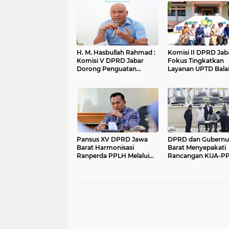
H. M. Hasbullah Rahmad :
Komisi II DPRD Jab
Komisi V DPRD Jabar
Fokus Tingkatkan
Dorong Penguatan
Layanan UPTD Bala
Sarana dan Pemetaan
Pengujian dan Serti
Kebutuhan Sekolah
Mutu Barang Agro
Rakyat di Kabupaten
Bandung
Pansus XV DPRD Jawa
DPRD dan Gubernu
Barat Harmonisasi
Barat Menyepakati
Ranperda PPLH Melalui
Rancangan KUA-P
Konsultasi ke
APBD Tahun Angga
Kementerian
2027