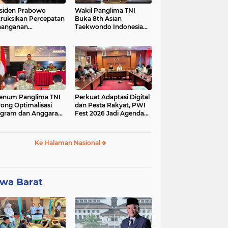
siden Prabowo
Wakil Panglima TNI
truksikan Percepatan
Buka 8th Asian
nanganan
Taekwondo Indonesia
adaman Listrik &
Open Championship
a Stabilitas Harga
2026
M
enum Panglima TNI
Perkuat Adaptasi Digital
ong Optimalisasi
dan Pesta Rakyat, PWI
gram dan Anggaran
Fest 2026 Jadi Agenda
ker Melalui Evaluasi
Tetap PWI Pusat
erja
Ke Halaman Nasional
wa Barat