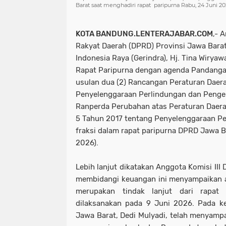
Barat saat menghadiri rapat paripurna Rabu, 24 Juni 20
KOTA BANDUNG.LENTERAJABAR.COM
,- 
Rakyat Daerah (DPRD) Provinsi Jawa Barat 
Indonesia Raya (Gerindra), Hj. Tina Wiryawa
Rapat Paripurna dengan agenda Pandanga
usulan dua (2) Rancangan Peraturan Daer
Penyelenggaraan Perlindungan dan Penge
Ranperda Perubahan atas Peraturan Daera
5 Tahun 2017 tentang Penyelenggaraan Pe
fraksi dalam rapat paripurna DPRD Jawa Ba
2026).
Lebih lanjut dikatakan Anggota Komisi III
membidangi keuangan ini menyampaikan ag
merupakan tindak lanjut dari rapat
dilaksanakan pada 9 Juni 2026. Pada k
Jawa Barat, Dedi Mulyadi, telah menyamp