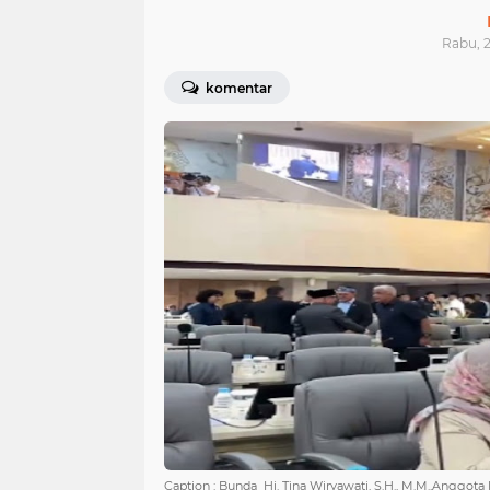
Rabu, 2
komentar
Caption : Bunda Hj. Tina Wiryawati, S.H., M.M.,Anggot