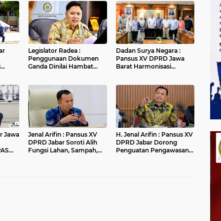
ar
Legislator Radea :
Dadan Surya Negara :
Penggunaan Dokumen
Pansus XV DPRD Jawa
i
Ganda Dinilai Hambat
Barat Harmonisasi
fikasi
Smart City dan
Ranperda PPLH Melalui
Tingkatkan Timbulan
Konsultasi ke
Sampah di Kota Bandung
Kementerian
r Jawa
Jenal Arifin : Pansus XV
H. Jenal Arifin : Pansus XV
DPRD Jabar Soroti Alih
DPRD Jabar Dorong
PAS
Fungsi Lahan, Sampah,
Penguatan Pengawasan
ran
dan Sungai di Bogor
Pencemaran Lingkungan
di DAS Cilamaya