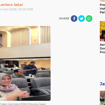
Lentera Jabar
Pre
Ins
4 Juni 2026 | 20:03 WIB
Pe
Pem
SHARE
Jag
BB
Asr
Dor
Pro
Sat
Kin
Ja
a Fraksi Gerindra DPRD Provinsi Jawa