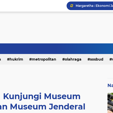
h
hukrim
metropolitan
olahraga
sosbud
Na
I Kunjungi Museum
an Museum Jenderal