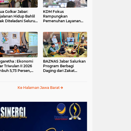
ua Golkar Jabar:
KDM Fokus
jalanan Hidup Bahlil
Rampungkan
ak Diteladani Seluruh
Pemenuhan Layanan
er Partai
Dasar dan Konektivitas
Wilayah pada 2027
garetha : Ekonomi
BAZNAS Jabar Salurkan
ar Triwulan II 2026
Program Berbagi
buh 5,73 Persen,
Daging dari Zakat
ih Tinggi
Pengguna BRImo untuk
andingkan Nasional
Masyarakat Desa Ciririp
Purwakarta
Ke Halaman Jawa Barat