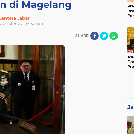
n di Magelang
Pre
Ins
Pe
Lentera Jabar
Pem
26 Juni 2026 | 07:24 WIB
Jag
BB
SHARE
Asr
Dor
Pro
Sat
Kin
Ja