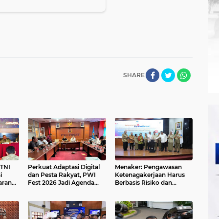
SHARE
TNI
Perkuat Adaptasi Digital
Menaker: Pengawasan
i
dan Pesta Rakyat, PWI
Ketenagakerjaan Harus
aran
Fest 2026 Jadi Agenda
Berbasis Risiko dan
asi
Tetap PWI Pusat
Preventif