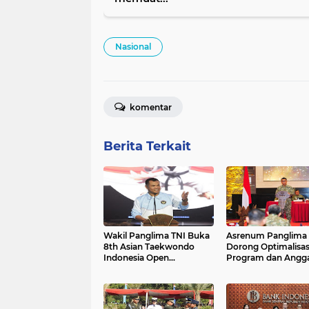
Nasional
komentar
Berita Terkait
Wakil Panglima TNI Buka
Asrenum Panglima 
8th Asian Taekwondo
Dorong Optimalisas
Indonesia Open
Program dan Angg
Championship 2026
Satker Melalui Evalu
Kinerja