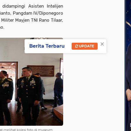
didampingi Asisten Intelijen
rdianto, Pangdam IV/Diponegoro
iliter Mayjen TNI Rano Tilaar,
no.
×
Berita Terbaru
UPDATE
aat melihat kolesi foto di museum