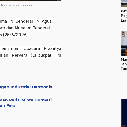
elihat koleksi museum
Ket
Per
Lay
ima TNI Jenderal TNI Agus
Kad
ro dan Museum Jenderal
s (25/6/2026).
 memimpin Upacara Prasetya
ukan Perwira (Diktukpa) TNI
Mar
Jab
Tum
Leb
Dib
gan Industrial Harmonis
an Paris, Minta Hormati
an Pers