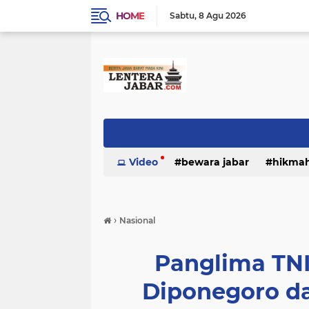
HOME
Sabtu
8 Agu 2026
Video
bewara jabar
hikma
›
Nasional
Panglima TN
Diponegoro d