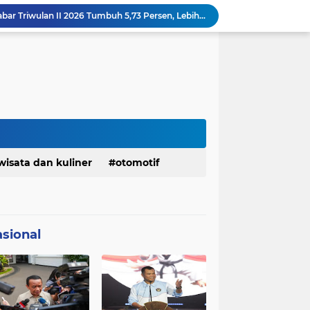
Margaretha : Ekonomi Jabar Triwulan II 2026 Tumbuh 5,73 Persen, Lebih Tinggi Dibandingkan Nasional
Pemkot Siapkan 100 Armada Pengangkut Sampah Bila TPPAS Legok Nangka Beroperasi
Serda Muhammad Raihan Fadhila Raih Emas pada 8th Asian Taekwondo Indonesia Open Championship 2026
Presiden Prabowo Instruksikan Percepatan Penanganan Pemadaman Listrik & Jaga Stabilitas Harga BBM
Jelang Konferprov PWI Jabar, Bos Ayo Media Sambangi Rumah PWI Kota Bogor
Bangkitkan Merek Legendaris Semen Kujang, SIG Bidik Penguatan Dominasi Pasar Jawa Barat
Ketua Golkar Jabar: Perjalanan Hidup Bahlil Layak Diteladani Seluruh Kader Partai
KDM Fokus Rampungkan Pemenuhan Layanan Dasar dan Konektivitas Wilayah pada 2027
Menaker: ASN Kemnaker Harus Hadirkan Dampak Nyata bagi Masyarakat
wisata dan kuliner
otomotif
DPRD dan Gubernur Jawa Barat Menyepakati Rancangan KUA-PPAS APBD Tahun Anggaran 2027
sional