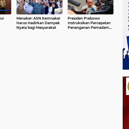
dur
Menaker: ASN Kemnaker
Presiden Prabowo
Harus Hadirkan Dampak
Instruksikan Percepatan
Nyata bagi Masyarakat
Penanganan Pemadaman
abat
Listrik & Jaga Stabilitas
Harga BBM