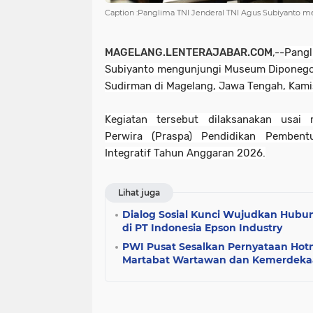
Caption :Panglima TNI Jenderal TNI Agus Subiyanto m
MAGELANG.LENTERAJABAR.COM
,--
Pangl
Subiyanto mengunjungi Museum Diponego
Sudirman di Magelang, Jawa Tengah, Kami
Kegiatan tersebut dilaksanakan usai
Perwira (Praspa) Pendidikan Pembent
Integratif Tahun Anggaran 2026.
Lihat juga
Dialog Sosial Kunci Wujudkan Hubun
di PT Indonesia Epson Industry
PWI Pusat Sesalkan Pernyataan Hotm
Martabat Wartawan dan Kemerdeka