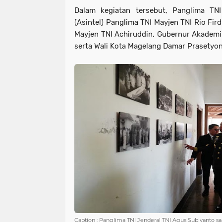
Dalam kegiatan tersebut, Panglima TNI 
(Asintel) Panglima TNI Mayjen TNI Rio Fi
Mayjen TNI Achiruddin, Gubernur Akademi M
serta Wali Kota Magelang Damar Prasetyo
Caption : Panglima TNI Jenderal TNI Agus Subiyanto s