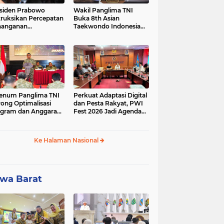
siden Prabowo
Wakil Panglima TNI
truksikan Percepatan
Buka 8th Asian
nanganan
Taekwondo Indonesia
adaman Listrik &
Open Championship
a Stabilitas Harga
2026
M
enum Panglima TNI
Perkuat Adaptasi Digital
ong Optimalisasi
dan Pesta Rakyat, PWI
gram dan Anggaran
Fest 2026 Jadi Agenda
ker Melalui Evaluasi
Tetap PWI Pusat
erja
Ke Halaman Nasional
wa Barat