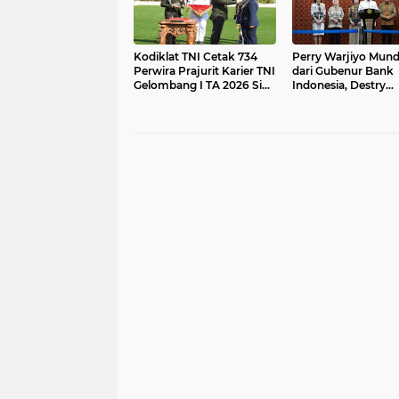
Kodiklat TNI Cetak 734
Perry Warjiyo Mun
Perwira Prajurit Karier TNI
dari Gubenur Bank
Gelombang I TA 2026 Siap
Indonesia, Destry
Mengabdi kepada Bangsa
Damayanti jadi Pej
dan Negara
Sementara