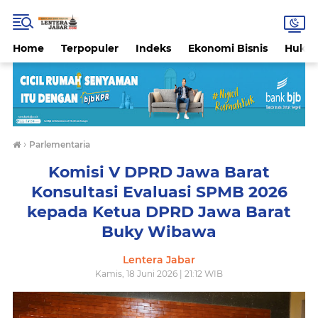
Home
Terpopuler
Indeks
Ekonomi Bisnis
Hukri
›
Parlementaria
Komisi V DPRD Jawa Barat
Konsultasi Evaluasi SPMB 2026
kepada Ketua DPRD Jawa Barat
Buky Wibawa
Lentera Jabar
Kamis, 18 Juni 2026 | 21:12 WIB