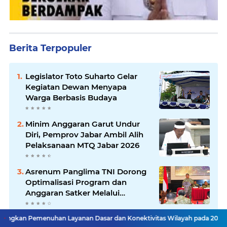
Berita Terpopuler
Legislator Toto Suharto Gelar
Kegiatan Dewan Menyapa
Warga Berbasis Budaya
Minim Anggaran Garut Undur
Diri, Pemprov Jabar Ambil Alih
Pelaksanaan MTQ Jabar 2026
Asrenum Panglima TNI Dorong
Optimalisasi Program dan
Anggaran Satker Melalui
Evaluasi Kinerja
an Layanan Dasar dan Konektivitas Wilayah pada 2027
Menaker: AS
Pemkot Bandung Tertibkan 36