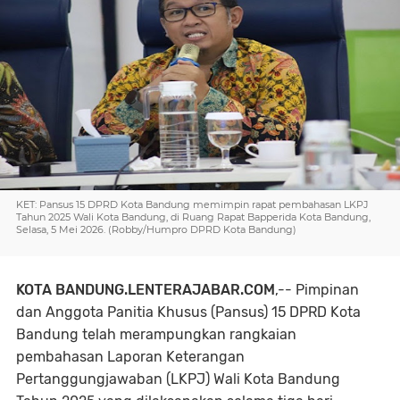
KET: Pansus 15 DPRD Kota Bandung memimpin rapat pembahasan LKPJ
Tahun 2025 Wali Kota Bandung, di Ruang Rapat Bapperida Kota Bandung,
Selasa, 5 Mei 2026. (Robby/Humpro DPRD Kota Bandung)
KOTA BANDUNG.LENTERAJABAR.COM
,-- Pimpinan
dan Anggota Panitia Khusus (Pansus) 15 DPRD Kota
Bandung telah merampungkan rangkaian
pembahasan Laporan Keterangan
Pertanggungjawaban (LKPJ) Wali Kota Bandung