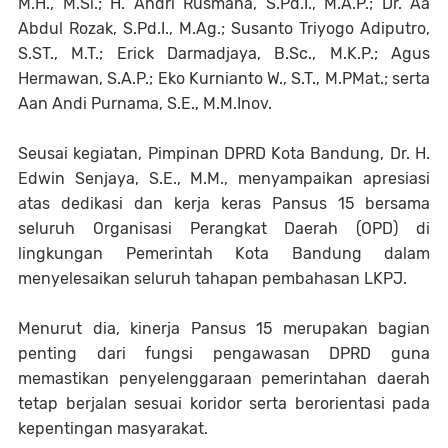
M.H., M.Si.; H. Andri Rusmana, S.Pd.I., M.A.P.; Dr. Aa
Abdul Rozak, S.Pd.I., M.Ag.; Susanto Triyogo Adiputro,
S.ST., M.T.; Erick Darmadjaya, B.Sc., M.K.P.; Agus
Hermawan, S.A.P.; Eko Kurnianto W., S.T., M.PMat.; serta
Aan Andi Purnama, S.E., M.M.Inov.
Seusai kegiatan, Pimpinan DPRD Kota Bandung, Dr. H.
Edwin Senjaya, S.E., M.M., menyampaikan apresiasi
atas dedikasi dan kerja keras Pansus 15 bersama
seluruh Organisasi Perangkat Daerah (OPD) di
lingkungan Pemerintah Kota Bandung dalam
menyelesaikan seluruh tahapan pembahasan LKPJ.
Menurut dia, kinerja Pansus 15 merupakan bagian
penting dari fungsi pengawasan DPRD guna
memastikan penyelenggaraan pemerintahan daerah
tetap berjalan sesuai koridor serta berorientasi pada
kepentingan masyarakat.