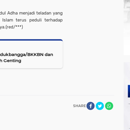
dul Adha menjadi teladan yang
Islam terus peduli terhadap
ya.
(red/***)
endukbangga/BKKBN dan
h Genting
SHARE