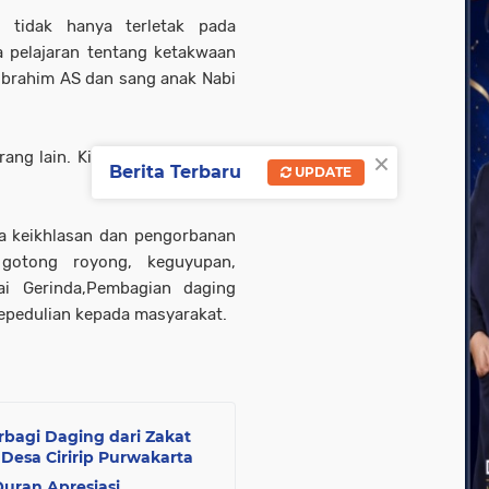
a tidak hanya terletak pada
a pelajaran tentang ketakwaan
Ibrahim AS dan sang anak Nabi
×
rang lain. Kita makhluk sosial,”
Berita Terbaru
UPDATE
ya keikhlasan dan pengorbanan
 gotong royong, keguyupan,
ai Gerinda,Pembagian daging
epedulian kepada masyarakat.
bagi Daging dari Zakat
esa Ciririp Purwakarta
uran Apresiasi