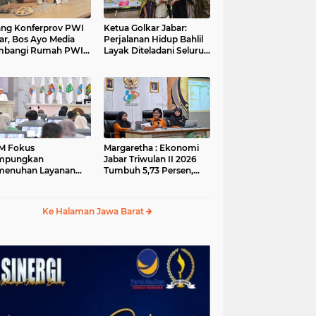
ang Konferprov PWI
Ketua Golkar Jabar:
ar, Bos Ayo Media
Perjalanan Hidup Bahlil
mbangi Rumah PWI
Layak Diteladani Seluruh
a Bogor
Kader Partai
M Fokus
Margaretha : Ekonomi
mpungkan
Jabar Triwulan II 2026
menuhan Layanan
Tumbuh 5,73 Persen,
ar dan Konektivitas
Lebih Tinggi
ayah pada 2027
Dibandingkan Nasional
Ke Halaman Jawa Barat