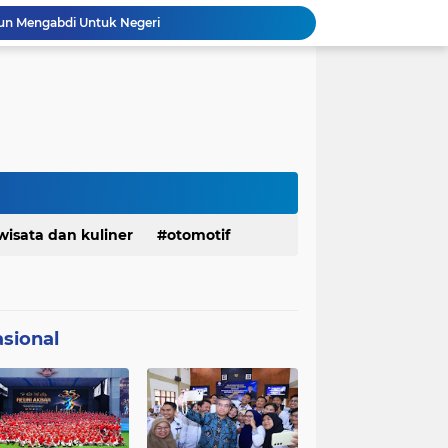
Info Penting! DPD Partai Demokrat Provinsi Jawa Barat Membuka Pendaftaran bakal calon Ketua
Jelang Konferprov PWI Jabar, Bos Ayo Media Sambangi Rumah PWI Kota Bogor
Bangkitkan Merek Legendaris Semen Kujang, SIG Bidik Penguatan Dominasi Pasar Jawa Barat
Ketua Golkar Jabar: Perjalanan Hidup Bahlil Layak Diteladani Seluruh Kader Partai
KDM Fokus Rampungkan Pemenuhan Layanan Dasar dan Konektivitas Wilayah pada 2027
Menaker: ASN Kemnaker Harus Hadirkan Dampak Nyata bagi Masyarakat
DPRD dan Gubernur Jawa Barat Menyepakati Rancangan KUA-PPAS APBD Tahun Anggaran 2027
Margaretha : Ekonomi Jabar Triwulan II 2026 Tumbuh 5,73 Persen, Lebih Tinggi Dibandingkan Nasional
Indonesia Berjaya Raih Juara Umum Indonesia Open 8th Asian Taekwondo Indonesia Open Championships 2026
wisata dan kuliner
otomotif
un Mengabdi Untuk Negeri
sional