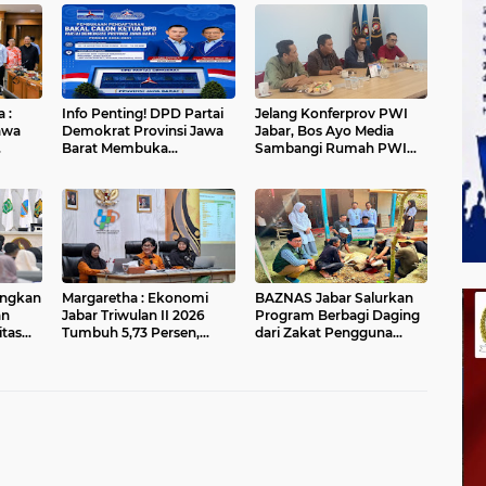
 :
Info Penting! DPD Partai
Jelang Konferprov PWI
awa
Demokrat Provinsi Jawa
Jabar, Bos Ayo Media
Barat Membuka
Sambangi Rumah PWI
alui
Pendaftaran bakal calon
Kota Bogor
Ketua
ngkan
Margaretha : Ekonomi
BAZNAS Jabar Salurkan
an
Jabar Triwulan II 2026
Program Berbagi Daging
itas
Tumbuh 5,73 Persen,
dari Zakat Pengguna
Lebih Tinggi
BRImo untuk Masyarakat
Dibandingkan Nasional
Desa Ciririp Purwakarta