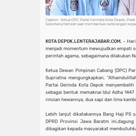
Caption : Ketua DPC Partai Gerindra Kota Depok, Pradi
Sekretaris,Hamzah saat memberikan keterangan kepada
KOTA DEPOK.LENTERAJABAR.COM
, – Har
menjadi momentum mewujudkan empati sos
perintah agama, sebagaimana dilakukan N
Ketua Dewan Pimpinan Cabang (DPC) Part
Supriatna mengungkapkan, "Alhamdulillah
Partai Gerinda Kota Depok menyembelih
sebagai bentuk memaknai Idul Adha 1447
rincian hewannya, dua sapi dan lima kamb
Lebih lanjut dikatakannya Bang Haji PS 
DPRD Provinsi Jawa Baratm ini,dagung 
dibagikan kepada masyarakat membutuhka