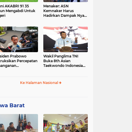
ni AKABRI 91 35
Menaker: ASN
un Mengabdi Untuk
Kemnaker Harus
eri
Hadirkan Dampak Nyata
bagi Masyarakat
siden Prabowo
Wakil Panglima TNI
truksikan Percepatan
Buka 8th Asian
nanganan
Taekwondo Indonesia
adaman Listrik &
Open Championship
a Stabilitas Harga
2026
M
Ke Halaman Nasional
wa Barat