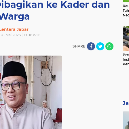
ibagikan ke Kader dan
Reu
Tah
Warga
Neg
Lentera Jabar
28 Mei 2026 | 19:06 WIB
SHARE
Pre
Ins
Pe
Pem
Jag
BB
Ja