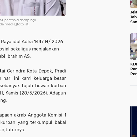
Jel
Jab
 Supriatna didampingi
Sa
 media,(foto ist)
Kot
i Raya idul Adha 1447 H/ 2026
ial sekaligus menjalankan
abi Ibrahim AS.
KD
Ra
ai Gerindra Kota Depok, Pradi
Pe
 hari ini kami keluarga besar
Das
Wil
 sebanyak tujuh hewan kurban
 H, Kamis (28/5/2026). Adapun
ing.
sapaan akrab Anggota Komisi 1
kurban yang terkumpul bakal
n,tuturnya.