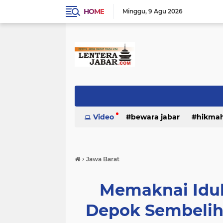
HOME
Minggu
9 Agu 2026
Video
bewara jabar
hikma
›
Jawa Barat
Memaknai Idul
Depok Sembelih