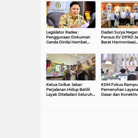
Legislator Radea :
Dadan Surya Negara
Penggunaan Dokumen
Pansus XV DPRD J
Ganda Dinilai Hambat
Barat Harmonisasi
Smart City dan
Ranperda PPLH Mel
Tingkatkan Timbulan
Konsultasi ke
Sampah di Kota Bandung
Kementerian
Ketua Golkar Jabar:
KDM Fokus Rampu
Perjalanan Hidup Bahlil
Pemenuhan Layan
Layak Diteladani Seluruh
Dasar dan Konektiv
Kader Partai
Wilayah pada 2027