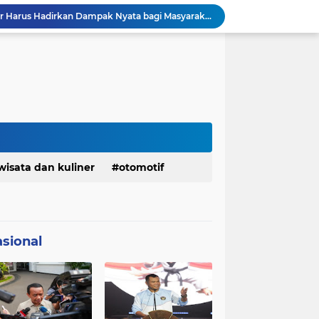
DPRD dan Gubernur Jawa Barat Menyepakati Rancangan KUA-PPAS APBD Tahun Anggaran 2027
Pemkot Siapkan 100 Armada Pengangkut Sampah Bila TPPAS Legok Nangka Beroperasi
Serda Muhammad Raihan Fadhila Raih Emas pada 8th Asian Taekwondo Indonesia Open Championship 2026
Presiden Prabowo Instruksikan Percepatan Penanganan Pemadaman Listrik & Jaga Stabilitas Harga BBM
BAZNAS Jabar Salurkan Program Berbagi Daging dari Zakat Pengguna BRImo untuk Masyarakat Desa Ciririp Purwakarta
Lembaga Pengembangan Tilawatil Quran Apresiasi Keputusan Pemprov Jabar Selenggarakan Langsung MTQ Jabar
Wakil Panglima TNI Buka 8th Asian Taekwondo Indonesia Open Championship 2026
Kanwil HAM Jabar Kawal Proses Hukum, Kasus Pembunuhan Satpam Jatiluhur
KDM Fokus Rampungkan Pemenuhan Layanan Dasar dan Konektivitas Wilayah pada 2027
wisata dan kuliner
otomotif
Menaker: ASN Kemnaker Harus Hadirkan Dampak Nyata bagi Masyarakat
sional