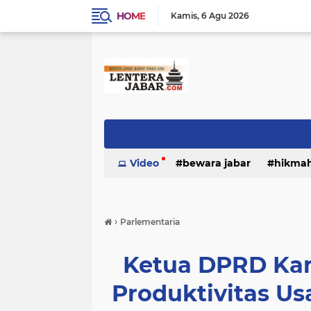
HOME
Kamis
6 Agu 2026
Video
bewara jabar
hikma
›
Parlementaria
Ketua DPRD Kan
Produktivitas U