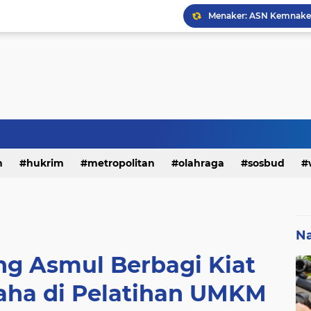
h
hukrim
metropolitan
olahraga
sosbud
Na
g Asmul Berbagi Kiat
saha di Pelatihan UMKM