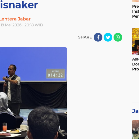
isnaker
Pre
Ins
Pe
Lentera Jabar
Pem
 19 Mei 2026 | 20:18 WIB
Jag
BB
SHARE
Asr
Dor
Pro
Sat
Kin
Ja