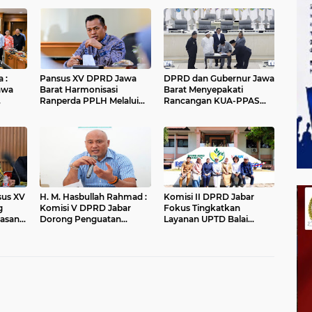
 :
Pansus XV DPRD Jawa
DPRD dan Gubernur Jawa
awa
Barat Harmonisasi
Barat Menyepakati
Ranperda PPLH Melalui
Rancangan KUA-PPAS
alui
Konsultasi ke
APBD Tahun Anggaran
Kementerian
2027
nsus XV
H. M. Hasbullah Rahmad :
Komisi II DPRD Jabar
g
Komisi V DPRD Jabar
Fokus Tingkatkan
asan
Dorong Penguatan
Layanan UPTD Balai
ungan
Sarana dan Pemetaan
Pengujian dan Sertifikasi
Kebutuhan Sekolah
Mutu Barang Agro
Rakyat di Kabupaten
Bandung