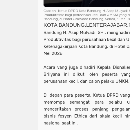
Caption : Ketua DPRD Kota Bandung H. Asep Mulyadi, 
Produktivitas bagi perusahaan kecil dan UMKM yang d
Bandung, di Hotel Oakwood Bandung, Selasa, 19 Me
KOTA BANDUNG.LENTERAJABAR
Bandung H. Asep Mulyadi, SH., menghadiri
Produktivitas bagi perusahaan kecil dan 
Ketenagakerjaan Kota Bandung, di Hotel 
Mei 2026.
Acara yang juga dihadiri Kepala Disna
Brilyana ini diikuti oleh peserta y
perusahaan kecil, dan calon pelaku UMKM
Di depan para peserta, Ketua DPRD yang
memompa semangat para pelaku u
menceritakan proses panjang pengal
bisnis fesyen Ethica dari skala kecil
nasional saat ini.