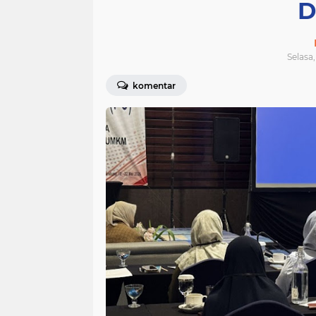
D
Selasa,
komentar