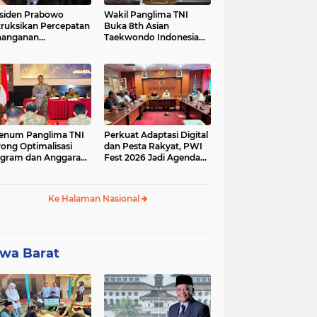
siden Prabowo
Wakil Panglima TNI
truksikan Percepatan
Buka 8th Asian
nanganan
Taekwondo Indonesia
adaman Listrik &
Open Championship
a Stabilitas Harga
2026
M
enum Panglima TNI
Perkuat Adaptasi Digital
ong Optimalisasi
dan Pesta Rakyat, PWI
gram dan Anggaran
Fest 2026 Jadi Agenda
ker Melalui Evaluasi
Tetap PWI Pusat
erja
Ke Halaman Nasional
wa Barat