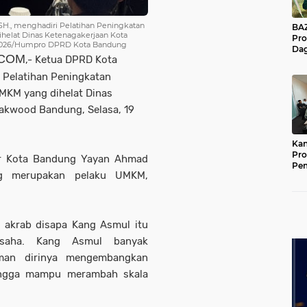
SH., menghadiri Pelatihan Peningkatan
BAZNA
ihelat Dinas Ketenagakerjaan Kota
Pro
i 2026/Humpro DPRD Kota Bandung
Dag
.COM
,- Ketua DPRD Kota
Pe
Mas
 Pelatihan Peningkatan
Pur
UMKM yang dihelat Dinas
Oakwood Bandung, Selasa, 19
Kan
Pro
ker Kota Bandung Yayan Ahmad
Pe
ang merupakan pelaku UMKM,
Jat
.
 akrab disapa Kang Asmul itu
saha. Kang Asmul banyak
aman dirinya mengembangkan
 hingga mampu merambah skala