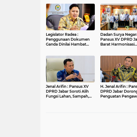
Legislator Radea :
Dadan Surya Negara
Penggunaan Dokumen
Pansus XV DPRD J
Ganda Dinilai Hambat
Barat Harmonisasi
Smart City dan
Ranperda PPLH Mel
Tingkatkan Timbulan
Konsultasi ke
Sampah di Kota Bandung
Kementerian
Jenal Arifin : Pansus XV
H. Jenal Arifin : Pa
DPRD Jabar Soroti Alih
DPRD Jabar Doron
Fungsi Lahan, Sampah,
Penguatan Pengaw
dan Sungai di Bogor
Pencemaran Lingk
di DAS Cilamaya