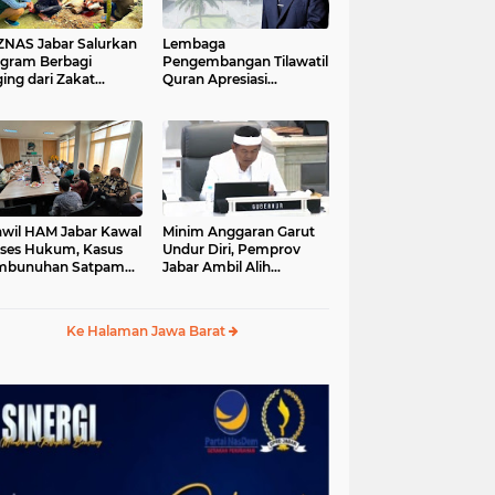
S Jabar Salurkan
Lembaga
gram Berbagi
Pengembangan Tilawatil
ing dari Zakat
Quran Apresiasi
ngguna BRImo untuk
Keputusan Pemprov
yarakat Desa Ciririp
Jabar Selenggarakan
wakarta
Langsung MTQ Jabar
wil HAM Jabar Kawal
Minim Anggaran Garut
ses Hukum, Kasus
Undur Diri, Pemprov
mbunuhan Satpam
Jabar Ambil Alih
iluhur
Pelaksanaan MTQ Jabar
2026
Ke Halaman Jawa Barat