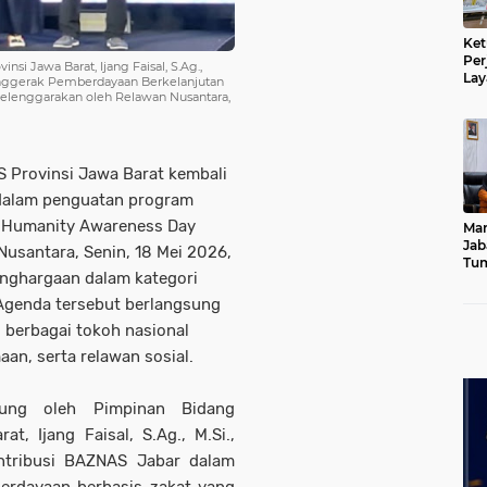
Ket
Per
i Jawa Barat, Ijang Faisal, S.Ag.,
Lay
enggerak Pemberdayaan Berkelanjutan
Kad
elenggarakan oleh Relawan Nusantara,
S Provinsi Jawa Barat kembali
dalam penguatan program
 Humanity Awareness Day
Mar
Jab
usantara, Senin, 18 Mei 2026,
Tum
nghargaan dalam kategori
Leb
Dib
Agenda tersebut berlangsung
ri berbagai tokoh nasional
an, serta relawan sosial.
sung oleh Pimpinan Bidang
, Ijang Faisal, S.Ag., M.Si.,
ntribusi BAZNAS Jabar dalam