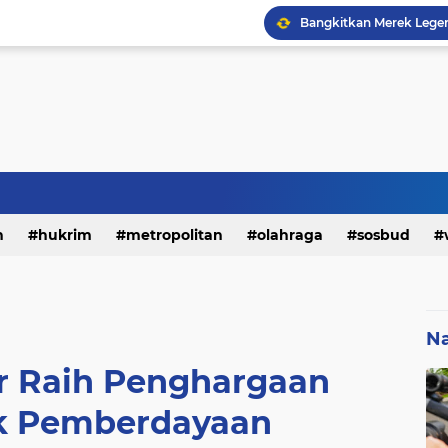
h
hukrim
metropolitan
olahraga
sosbud
Na
 Raih Penghargaan
k Pemberdayaan