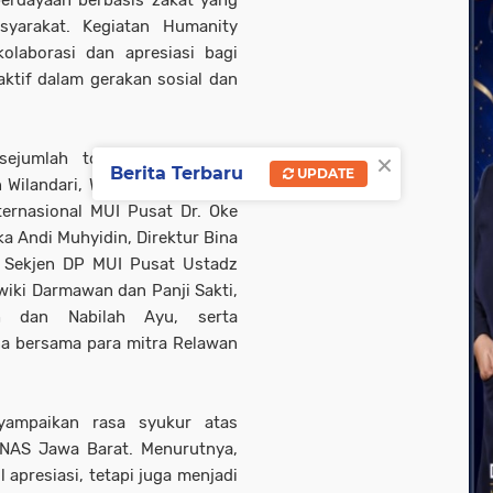
rdayaan berbasis zakat yang
syarakat. Kegiatan Humanity
olaborasi dan apresiasi bagi
aktif dalam gerakan sosial dan
×
sejumlah tokoh nasional, di
Berita Terbaru
UPDATE
Wilandari, Wakil Ketua Komisi
ernasional MUI Pusat Dr. Oke
ka Andi Muhyidin, Direktur Bina
 Sekjen DP MUI Pusat Ustadz
wiki Darmawan dan Panji Sakti,
h dan Nabilah Ayu, serta
na bersama para mitra Relawan
yampaikan rasa syukur atas
NAS Jawa Barat. Menurutnya,
apresiasi, tetapi juga menjadi