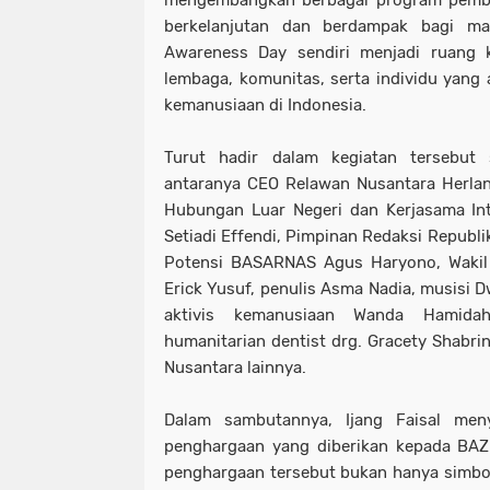
mengembangkan berbagai program pembe
berkelanjutan dan berdampak bagi ma
Awareness Day sendiri menjadi ruang k
lembaga, komunitas, serta individu yang 
kemanusiaan di Indonesia.
Turut hadir dalam kegiatan tersebut 
antaranya CEO Relawan Nusantara Herlan 
Hubungan Luar Negeri dan Kerjasama Int
Setiadi Effendi, Pimpinan Redaksi Republi
Potensi BASARNAS Agus Haryono, Wakil
Erick Yusuf, penulis Asma Nadia, musisi D
aktivis kemanusiaan Wanda Hamida
humanitarian dentist drg. Gracety Shabri
Nusantara lainnya.
Dalam sambutannya, Ijang Faisal men
penghargaan yang diberikan kepada BAZ
penghargaan tersebut bukan hanya simbol 