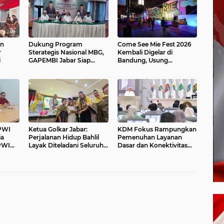
an
Dukung Program
Come See Mie Fest 2026
r
Sterategis Nasional MBG,
Kembali Digelar di
i
GAPEMBI Jabar Siap
Bandung, Usung
Mengawal dan
Semangat Eksplorasi Mie
Mensuksekan
Sedaap
 PWI
Ketua Golkar Jabar:
KDM Fokus Rampungkan
ia
Perjalanan Hidup Bahlil
Pemenuhan Layanan
PWI
Layak Diteladani Seluruh
Dasar dan Konektivitas
Kader Partai
Wilayah pada 2027