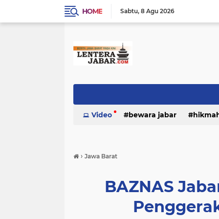
HOME
Sabtu
8 Agu 2026
Video
bewara jabar
hikma
›
Jawa Barat
BAZNAS Jabar
Penggera