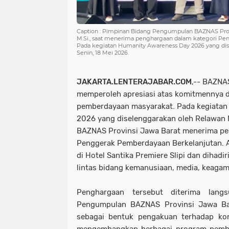
Caption : Pimpinan Bidang Pengumpulan BAZNAS Provins
M.Si., saat menerima penghargaan dalam kategori P
Pada kegiatan Humanity Awareness Day 2026 yang dis
Senin, 18 Mei 2026.
JAKARTA.LENTERAJABAR.COM
,-- BAZNA
memperoleh apresiasi atas komitmennya 
pemberdayaan masyarakat. Pada kegiatan
2026 yang diselenggarakan oleh Relawan N
BAZNAS Provinsi Jawa Barat menerima pe
Penggerak Pemberdayaan Berkelanjutan. 
di Hotel Santika Premiere Slipi dan dihadi
lintas bidang kemanusiaan, media, keagama
Penghargaan tersebut diterima lang
Pengumpulan BAZNAS Provinsi Jawa Barat
sebagai bentuk pengakuan terhadap ko