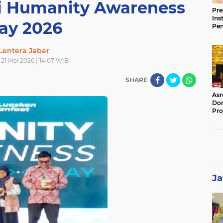
di Humanity Awareness
Pre
Ins
ay 2026
Pe
Pem
Jag
Lentera Jabar
BB
21 Mei 2026 | 14:07 WIB
SHARE
Asr
Dor
Pro
Sat
Kin
Ja