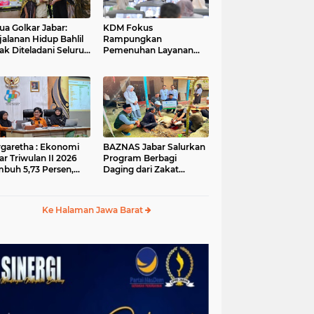
ua Golkar Jabar:
KDM Fokus
jalanan Hidup Bahlil
Rampungkan
ak Diteladani Seluruh
Pemenuhan Layanan
er Partai
Dasar dan Konektivitas
Wilayah pada 2027
garetha : Ekonomi
BAZNAS Jabar Salurkan
ar Triwulan II 2026
Program Berbagi
buh 5,73 Persen,
Daging dari Zakat
ih Tinggi
Pengguna BRImo untuk
andingkan Nasional
Masyarakat Desa Ciririp
Purwakarta
Ke Halaman Jawa Barat