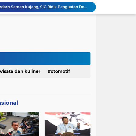
Ketua Golkar Jabar: Perjalanan Hidup Bahlil Layak Diteladani Seluruh Kader Partai
KDM Fokus Rampungkan Pemenuhan Layanan Dasar dan Konektivitas Wilayah pada 2027
Menaker: ASN Kemnaker Harus Hadirkan Dampak Nyata bagi Masyarakat
DPRD dan Gubernur Jawa Barat Menyepakati Rancangan KUA-PPAS APBD Tahun Anggaran 2027
Margaretha : Ekonomi Jabar Triwulan II 2026 Tumbuh 5,73 Persen, Lebih Tinggi Dibandingkan Nasional
Pemkot Siapkan 100 Armada Pengangkut Sampah Bila TPPAS Legok Nangka Beroperasi
Serda Muhammad Raihan Fadhila Raih Emas pada 8th Asian Taekwondo Indonesia Open Championship 2026
Presiden Prabowo Instruksikan Percepatan Penanganan Pemadaman Listrik & Jaga Stabilitas Harga BBM
Jelang Konferprov PWI Jabar, Bos Ayo Media Sambangi Rumah PWI Kota Bogor
wisata dan kuliner
otomotif
Bangkitkan Merek Legendaris Semen Kujang, SIG Bidik Penguatan Dominasi Pasar Jawa Barat
sional