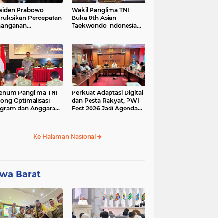
siden Prabowo
Wakil Panglima TNI
truksikan Percepatan
Buka 8th Asian
nanganan
Taekwondo Indonesia
adaman Listrik &
Open Championship
a Stabilitas Harga
2026
M
enum Panglima TNI
Perkuat Adaptasi Digital
ong Optimalisasi
dan Pesta Rakyat, PWI
gram dan Anggaran
Fest 2026 Jadi Agenda
ker Melalui Evaluasi
Tetap PWI Pusat
erja
Ke Halaman Nasional
wa Barat