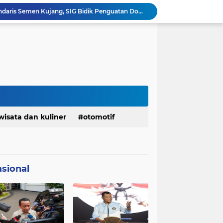
Bangkitkan Merek Legendaris Semen Kujang, SIG Bidik Penguatan Dominasi Pasar Jawa Barat
Ketua Golkar Jabar: Perjalanan Hidup Bahlil Layak Diteladani Seluruh Kader Partai
KDM Fokus Rampungkan Pemenuhan Layanan Dasar dan Konektivitas Wilayah pada 2027
Menaker: ASN Kemnaker Harus Hadirkan Dampak Nyata bagi Masyarakat
DPRD dan Gubernur Jawa Barat Menyepakati Rancangan KUA-PPAS APBD Tahun Anggaran 2027
Margaretha : Ekonomi Jabar Triwulan II 2026 Tumbuh 5,73 Persen, Lebih Tinggi Dibandingkan Nasional
Pemkot Siapkan 100 Armada Pengangkut Sampah Bila TPPAS Legok Nangka Beroperasi
Serda Muhammad Raihan Fadhila Raih Emas pada 8th Asian Taekwondo Indonesia Open Championship 2026
Presiden Prabowo Instruksikan Percepatan Penanganan Pemadaman Listrik & Jaga Stabilitas Harga BBM
Jelang Konferprov PWI Jabar, Bos Ayo Media Sambangi Rumah PWI Kota Bogor
wisata dan kuliner
otomotif
sional