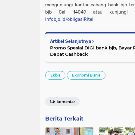
mengunjungi kantor cabang bank bjb terd
bjb Call 14049 atau kunjungi w
infobjb.id/obligasiRitel
.
Artikel Selanjutnya
Promo Spesial DIGI bank bjb, Bayar 
Dapat Cashback
Ekbis
Ekonomi Bisnis
komentar
Berita Terkait