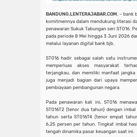
BANDUNG.LENTERAJABAR.COM
, –
bank 
komitmennya dalam mendukung literasi da
penawaran Sukuk Tabungan seri ST016. P
pada periode 8 Mei hingga 3 Juni 2026 d
melalui layanan digital bank bjb.
ST016 hadir sebagai salah satu instrumen
memperluas akses masyarakat terha
terjangkau, dan memiliki manfaat jangka 
juga menjadi bagian dari upaya memperk
pembiayaan pembangunan negara.
Pada penawaran kali ini, ST016 menawar
ST016T2 (tenor dua tahun) dengan imbal 
tahun serta ST016T4 (tenor empat tahun
6,25 persen per tahun. Tingkat imbal hasil
tengah dinamika pasar keuangan saat ini.