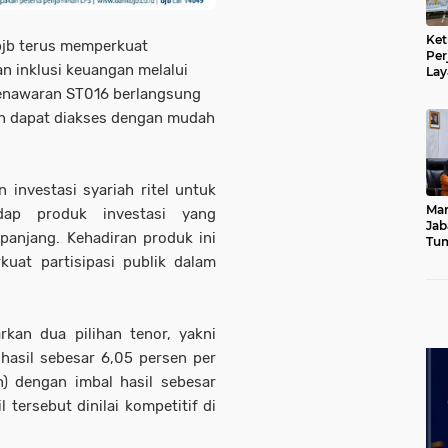
Ket
bjb terus memperkuat
Per
n inklusi keuangan melalui
Lay
Kad
enawaran ST016 berlangsung
an dapat diakses dengan mudah
 investasi syariah ritel untuk
Mar
dap produk investasi yang
Jab
panjang. Kehadiran produk ini
Tum
Leb
uat partisipasi publik dalam
Dib
kan dua pilihan tenor, yakni
hasil sebesar 6,05 persen per
) dengan imbal hasil sebesar
 tersebut dinilai kompetitif di