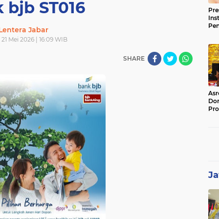
 bjb ST016
Pre
Ins
Pe
Lentera Jabar
Pem
 21 Mei 2026 | 16:09 WIB
Jag
BB
SHARE
Asr
Dor
Pro
Sat
Kin
Ja