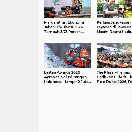
Margaretha : Ekonomi
Perluas Jangkauan
Jabar Triwulan II 2026
Layanan di Jawa Bar
Tumbuh 5,73 Persen,
Maxim Resmi Hadir
Lebih Tinggi
Menjangkau Masya
Dibandingkan Nasional
Jatibarang
Lestari Awards 2026
The Plaza Millenni
Apresiasi Solusi Bangun
Hadirkan Euforia Fi
Indonesia, Hampir 2 Juta
Piala Dunia 2026, R
Ton Limbah Disulap Jadi
Pengunjung Ramai
Sumber Energi
Nobar Argentina vs
Spanyol