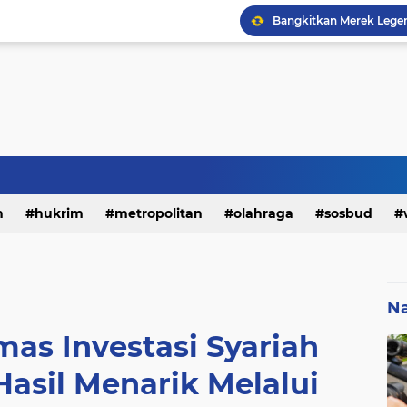
h
hukrim
metropolitan
olahraga
sosbud
Na
as Investasi Syariah
asil Menarik Melalui