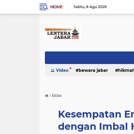
HOME
Sabtu
8 Agu 2026
Video
bewara jabar
hikma
›
Ekbis
Kesempatan Em
dengan Imbal H