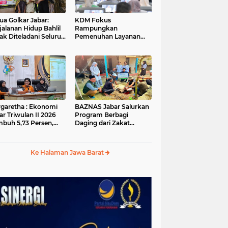
ua Golkar Jabar:
KDM Fokus
jalanan Hidup Bahlil
Rampungkan
ak Diteladani Seluruh
Pemenuhan Layanan
er Partai
Dasar dan Konektivitas
Wilayah pada 2027
garetha : Ekonomi
BAZNAS Jabar Salurkan
ar Triwulan II 2026
Program Berbagi
buh 5,73 Persen,
Daging dari Zakat
ih Tinggi
Pengguna BRImo untuk
andingkan Nasional
Masyarakat Desa Ciririp
Purwakarta
Ke Halaman Jawa Barat