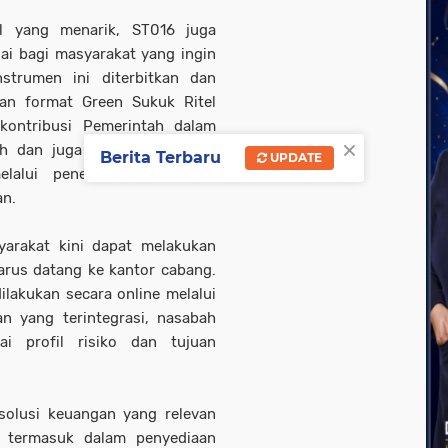
il yang menarik, ST016 juga
uai bagi masyarakat yang ingin
nstrumen ini diterbitkan dan
an format Green Sukuk Ritel
kontribusi Pemerintah dalam
×
h dan juga dalam mengatasi
Berita Terbaru
UPDATE
lalui penerbitan instrumen
an.
yarakat kini dapat melakukan
arus datang ke kantor cabang.
lakukan secara online melalui
n yang terintegrasi, nasabah
ai profil risiko dan tujuan
solusi keuangan yang relevan
 termasuk dalam penyediaan