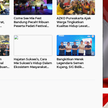
Come See Mie Fest
AZKO Purwakarta Ajak
at,
Bandung Pecah! Ribuan
Warga Tingkatkan
Peserta Padati Festival
Kualitas Hidup Lewat
rakat
Untuk Bertemu Ahn Hyo
Senam Sehat dan Edukasi
Seop
Healthy Juice
um
Hajatan Sukses’s, Cara
Bangkitkan Merek
nal
Mie Sukses’s Hidup Dalam
Legendaris Semen
ibuan
Ekosistem Masyarakat
Kujang, SIG Bidik
kan
Sub-Urban Indonesia
Penguatan Dominasi
Pasar Jawa Barat