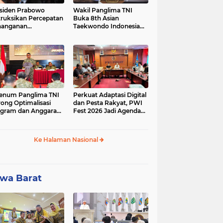
siden Prabowo
Wakil Panglima TNI
truksikan Percepatan
Buka 8th Asian
nanganan
Taekwondo Indonesia
adaman Listrik &
Open Championship
a Stabilitas Harga
2026
M
enum Panglima TNI
Perkuat Adaptasi Digital
ong Optimalisasi
dan Pesta Rakyat, PWI
gram dan Anggaran
Fest 2026 Jadi Agenda
ker Melalui Evaluasi
Tetap PWI Pusat
erja
Ke Halaman Nasional
wa Barat