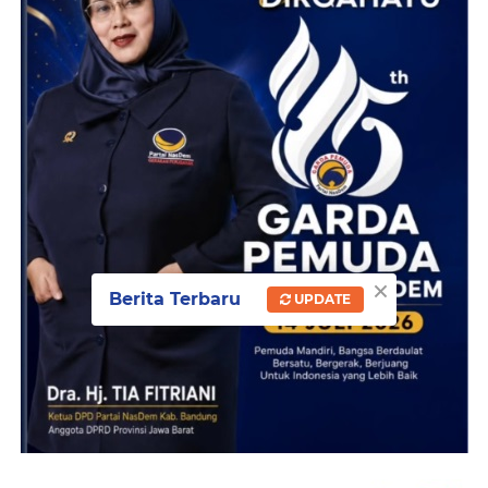
×
Berita Terbaru
UPDATE