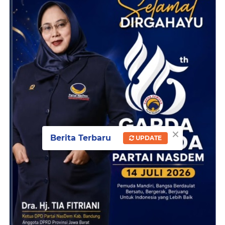
×
Berita Terbaru
UPDATE