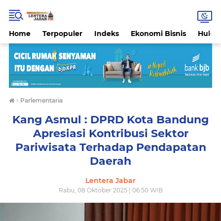
Home
Terpopuler
Indeks
Ekonomi Bisnis
Hukri
›
Parlementaria
Kang Asmul : DPRD Kota Bandung
Apresiasi Kontribusi Sektor
Pariwisata Terhadap Pendapatan
Daerah
Lentera Jabar
Rabu, 08 Oktober 2025 | 06:50 WIB