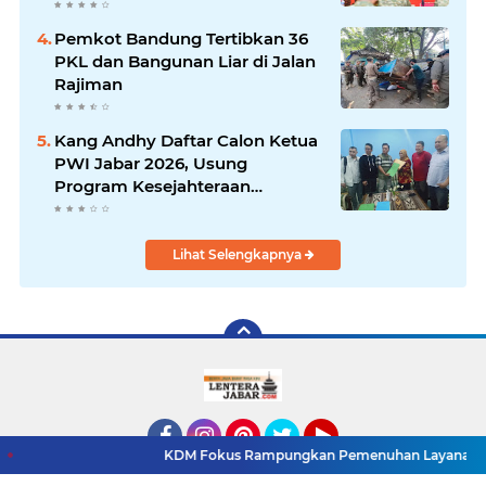
Evaluasi Kinerja
Pemkot Bandung Tertibkan 36
PKL dan Bangunan Liar di Jalan
Rajiman
Kang Andhy Daftar Calon Ketua
PWI Jabar 2026, Usung
Program Kesejahteraan
Wartawan hingga Peluang Kerja
Internasional
Lihat Selengkapnya
KDM Fokus Rampungkan Pemenuhan Layanan Dasar dan Konekt
Facebook
Instagram
Pinterest
Twitter
YouTube