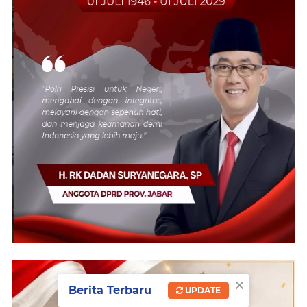
×
Berita Terbaru
UPDATE