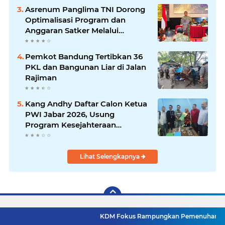
Asrenum Panglima TNI Dorong
Optimalisasi Program dan
Anggaran Satker Melalui
Evaluasi Kinerja
Pemkot Bandung Tertibkan 36
PKL dan Bangunan Liar di Jalan
Rajiman
Kang Andhy Daftar Calon Ketua
PWI Jabar 2026, Usung
Program Kesejahteraan
Wartawan hingga Peluang Kerja
Internasional
Lihat Selengkapnya
KDM Fokus Rampungkan Pemenuhan Layanan Dasar dan 