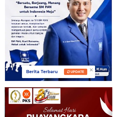
×
Berita Terbaru
UPDATE