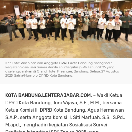
Ket Foto: Pimpinan dan Anggota DPRD Kota Bandung menghadiri
kegiatan Sosialisasi Survei Penilaian Integritas (SPI) Tahun 2025 yang
diselenggarakan di Grand Hotel Preanger, Bandung, Selasa, 27 Agustus
2025. Satria/Humpro DPRD Kota Bandung.
KOTA BANDUNG.LENTERAJABAR.COM
, – Wakil Ketua
DPRD Kota Bandung, Toni Wijaya, S.E., M.M., bersama
Ketua Komisi III DPRD Kota Bandung, Agus Hermawan
S.A.P., serta Anggota Komisi II, Siti Marfuah, S.S., S.Pd.,
M.apd., menghadiri kegiatan Sosialisasi Survei