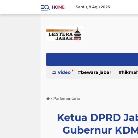
HOME
Sabtu
8 Agu 2026
Video
bewara jabar
hikma
›
Parlementaria
Ketua DPRD Ja
Gubernur KDM