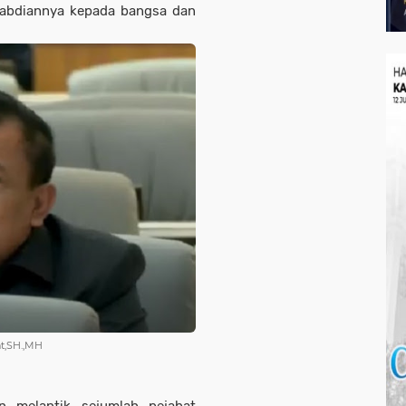
gabdiannya kepada bangsa dan
at,SH.,MH