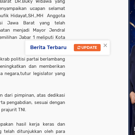
Barat DR.Buky Wibawa yang
enyampaikan ucapan selamat
aufik Hidayat,SH.,MH Anggota
nsi Jawa Barat yang telah
atan menjadi Mayor Jendral
emilihan Jabar 1 meliputi Kota
×
Berita Terbaru
UPDATE
krab politisi partai berlambang
eningkatkan dan memberikan
 negara,tutur legislator yang
 dari pimpinan, atas dedikasi
rta pengabdian, sesuai dengan
rajurit TNI.
pakan hasil kerja keras dan
ng telah ditunjukkan oleh para