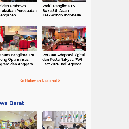
siden Prabowo
Wakil Panglima TNI
truksikan Percepatan
Buka 8th Asian
nanganan
Taekwondo Indonesia
adaman Listrik &
Open Championship
a Stabilitas Harga
2026
M
enum Panglima TNI
Perkuat Adaptasi Digital
ong Optimalisasi
dan Pesta Rakyat, PWI
gram dan Anggaran
Fest 2026 Jadi Agenda
ker Melalui Evaluasi
Tetap PWI Pusat
erja
Ke Halaman Nasional
wa Barat