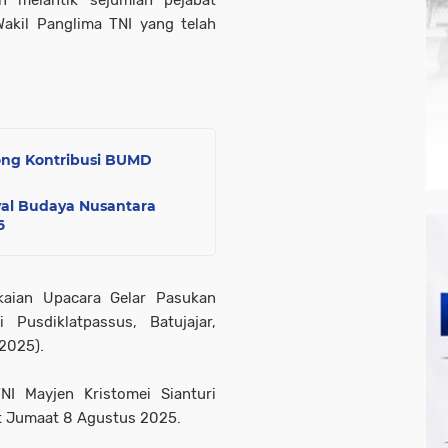
n melantik sejumlah pejabat
Wakil Panglima TNI yang telah
ng Kontribusi BUMD
val Budaya Nusantara
6
gkaian Upacara Gelar Pasukan
 Pusdiklatpassus, Batujajar,
/2025).
I Mayjen Kristomei Sianturi
t Jumaat 8 Agustus 2025.