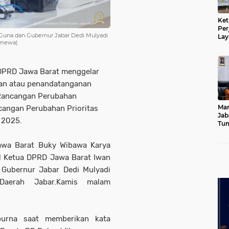
Ket
Per
Guna dan Gubernur Jabar Dedi Mulyadi
Lay
timewa)
Kad
 DPRD Jawa Barat menggelar
tan atau penandatanganan
 Rancangan Perubahan
Mar
angan Perubahan Prioritas
Jab
 2025.
Tum
Leb
Dib
awa Barat Buky Wibawa Karya
l Ketua DPRD Jawa Barat Iwan
Gubernur Jabar Dedi Mulyadi
Daerah Jabar.Kamis malam
purna saat memberikan kata