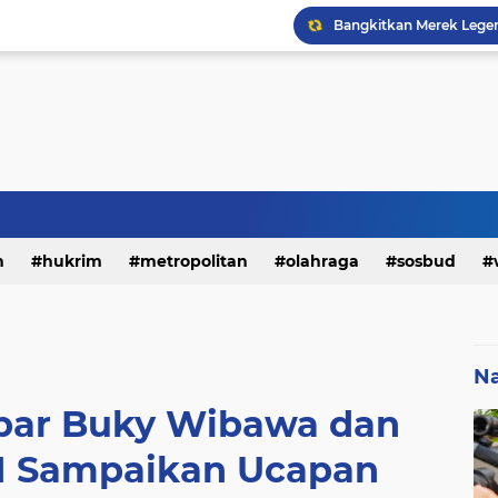
h
hukrim
metropolitan
olahraga
sosbud
Na
bar Buky Wibawa dan
 Sampaikan Ucapan