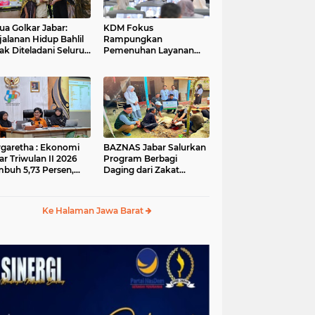
ua Golkar Jabar:
KDM Fokus
jalanan Hidup Bahlil
Rampungkan
ak Diteladani Seluruh
Pemenuhan Layanan
er Partai
Dasar dan Konektivitas
Wilayah pada 2027
garetha : Ekonomi
BAZNAS Jabar Salurkan
ar Triwulan II 2026
Program Berbagi
buh 5,73 Persen,
Daging dari Zakat
ih Tinggi
Pengguna BRImo untuk
andingkan Nasional
Masyarakat Desa Ciririp
Purwakarta
Ke Halaman Jawa Barat