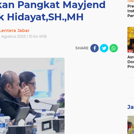
kan Pangkat Mayjend
Pre
Ins
k Hidayat,SH.,MH
Pe
Pem
Jag
Lentera Jabar
BB
 Agustus 2025 | 10:04 WIB
SHARE
Asr
Dor
Pro
Sat
Kin
Ja