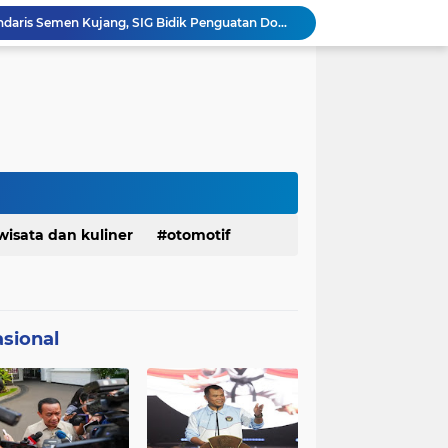
Ketua Golkar Jabar: Perjalanan Hidup Bahlil Layak Diteladani Seluruh Kader Partai
KDM Fokus Rampungkan Pemenuhan Layanan Dasar dan Konektivitas Wilayah pada 2027
Menaker: ASN Kemnaker Harus Hadirkan Dampak Nyata bagi Masyarakat
DPRD dan Gubernur Jawa Barat Menyepakati Rancangan KUA-PPAS APBD Tahun Anggaran 2027
Margaretha : Ekonomi Jabar Triwulan II 2026 Tumbuh 5,73 Persen, Lebih Tinggi Dibandingkan Nasional
Pemkot Siapkan 100 Armada Pengangkut Sampah Bila TPPAS Legok Nangka Beroperasi
Serda Muhammad Raihan Fadhila Raih Emas pada 8th Asian Taekwondo Indonesia Open Championship 2026
Presiden Prabowo Instruksikan Percepatan Penanganan Pemadaman Listrik & Jaga Stabilitas Harga BBM
Jelang Konferprov PWI Jabar, Bos Ayo Media Sambangi Rumah PWI Kota Bogor
wisata dan kuliner
otomotif
Bangkitkan Merek Legendaris Semen Kujang, SIG Bidik Penguatan Dominasi Pasar Jawa Barat
sional