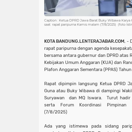
Caption : Ketua DPRD Jawa Barat Buky Wibawa Karya 
saat rapat paripurna Kamis malam (7/8/2025) (foto Is
KOTA BANDUNG.LENTERAJABAR.COM
, -
rapat paripurna dengan agenda kesepaka
bersama antara gubernur dan DPRD atas
Kebijakan Umum Anggaran (KUA) dan Ranc
Plafon Anggaran Sementara (PPAS) Tahun
Rapat dipimpin langsung Ketua DPRD J
Guna atau Buky Wibawa di dampingi Waki
Suryawan dan MQ Iswara. Turut hadir 
serta Forum Koordinasi Pimpinan 
(7/8/2025)
Ada yang istimewa pada sidang pari