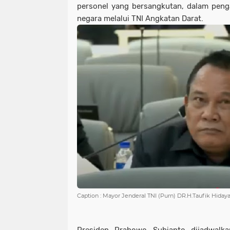
personel yang bersangkutan, dalam pen
negara melalui TNI Angkatan Darat.
Caption : Mayor Jenderal TNI (Purn) DR.H.Taufik Hiday