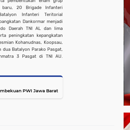
rta pembentukan enam grup
aru, 20 Brigade Infanteri
alyon Infanteri Teritorial
pangkatan Dankormar menjadi
ndo Daerah TNI AL dan lima
serta peningkatan kepangkatan
esmian Kohanudnas, Koopsau,
n dua Batalyon Parako Pasgat,
nmatra 3 Pasgat di TNI AU
.
embekuan PWI Jawa Barat