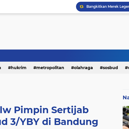
h
hukrim
metropolitan
olahraga
sosbud
Na
lw Pimpin Sertijab
d 3/YBY di Bandung