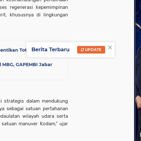
oses regenerasi kepemimpinan
rit, khususnya di lingkungan
×
Berita Terbaru
entikan Total Proyek
UPDATE
al MBG, GAPEMBI Jabar
si strategis dalam mendukung
ya sebagai satuan pertahanan
daulatan wilayah udara serta
n satuan manuver Kodam,” ujar