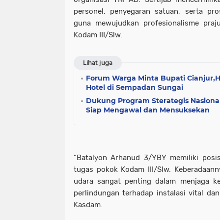
personel, penyegaran satuan, serta pr
guna mewujudkan profesionalisme praju
Kodam III/Slw.
Lihat juga
Forum Warga Minta Bupati Cianjur,H
Hotel di Sempadan Sungai
Dukung Program Sterategis Nasion
Siap Mengawal dan Mensuksekan
“Batalyon Arhanud 3/YBY memiliki posi
tugas pokok Kodam III/Slw. Keberadaann
udara sangat penting dalam menjaga ke
perlindungan terhadap instalasi vital da
Kasdam.