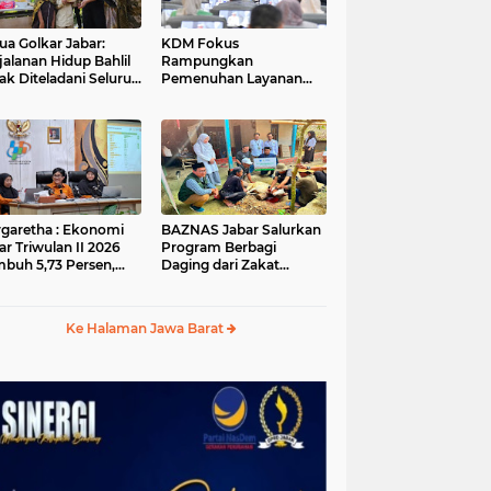
ua Golkar Jabar:
KDM Fokus
jalanan Hidup Bahlil
Rampungkan
ak Diteladani Seluruh
Pemenuhan Layanan
er Partai
Dasar dan Konektivitas
Wilayah pada 2027
garetha : Ekonomi
BAZNAS Jabar Salurkan
ar Triwulan II 2026
Program Berbagi
buh 5,73 Persen,
Daging dari Zakat
ih Tinggi
Pengguna BRImo untuk
andingkan Nasional
Masyarakat Desa Ciririp
Purwakarta
Ke Halaman Jawa Barat