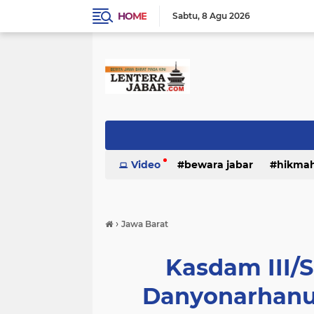
HOME
Sabtu
8 Agu 2026
Video
bewara jabar
hikma
›
Jawa Barat
Kasdam III/S
Danyonarhanu