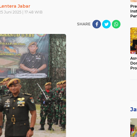
Lentera Jabar
Pre
Ins
5 Juni 2025 | 17:48 WIB
Pe
Pem
SHARE
Jag
BB
Asr
Dor
Pro
Sat
Kin
Ja