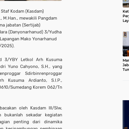
a Staf Kodam (Kasdam)
Ket
Per
.P., M.Han., mewakili Pangdam
Lay
ma jabatan (Sertijab)
Kad
Udara (Danyonarhanud) 3/Yudha
i Lapangan Mako Yonarhanud
/2025).
ud 3/YBY Letkol Arh Kusuma
Mar
Jab
Andri Yuno Cahyono, S.H., yang
Tum
nproggar Sdirbinrenproggar
Leb
Dib
rh Kusuma Ardianto, S.I.P.,
 0610/Sumedang Korem 062/Tn
acakan oleh Kasdam III/Slw,
n bukanlah sekadar kegiatan
agian penting dari dinamika
kan kesinambungan pembinaan