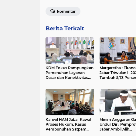
komentar
Berita Terkait
KDM Fokus Rampungkan
Margaretha : Ekon
Pemenuhan Layanan
Jabar Triwulan II 20
Dasar dan Konektivitas
Tumbuh 5,73 Persen
Wilayah pada 2027
Lebih Tinggi
Dibandingkan Nasi
Kanwil HAM Jabar Kawal
Minim Anggaran Ga
Proses Hukum, Kasus
Undur Diri, Pempro
Pembunuhan Satpam
Jabar Ambil Alih
Jatiluhur
Pelaksanaan MTQ J