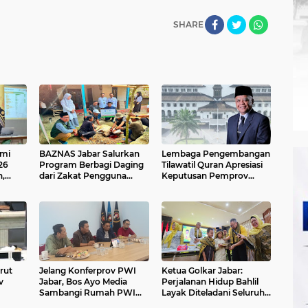
SHARE
omi
BAZNAS Jabar Salurkan
Lembaga Pengembangan
26
Program Berbagi Daging
Tilawatil Quran Apresiasi
,
dari Zakat Pengguna
Keputusan Pemprov
BRImo untuk Masyarakat
Jabar Selenggarakan
onal
Desa Ciririp Purwakarta
Langsung MTQ Jabar
rut
Jelang Konferprov PWI
Ketua Golkar Jabar:
v
Jabar, Bos Ayo Media
Perjalanan Hidup Bahlil
Sambangi Rumah PWI
Layak Diteladani Seluruh
abar
Kota Bogor
Kader Partai