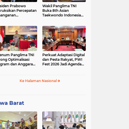
siden Prabowo
Wakil Panglima TNI
truksikan Percepatan
Buka 8th Asian
nanganan
Taekwondo Indonesia
adaman Listrik &
Open Championship
a Stabilitas Harga
2026
M
enum Panglima TNI
Perkuat Adaptasi Digital
ong Optimalisasi
dan Pesta Rakyat, PWI
gram dan Anggaran
Fest 2026 Jadi Agenda
ker Melalui Evaluasi
Tetap PWI Pusat
erja
Ke Halaman Nasional
wa Barat