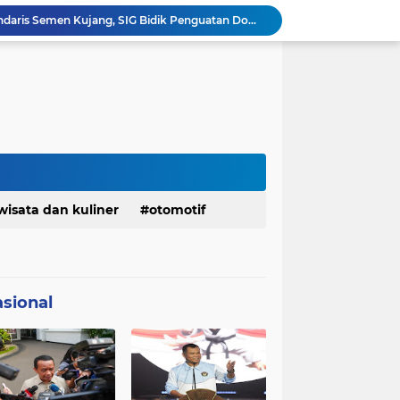
Ketua Golkar Jabar: Perjalanan Hidup Bahlil Layak Diteladani Seluruh Kader Partai
KDM Fokus Rampungkan Pemenuhan Layanan Dasar dan Konektivitas Wilayah pada 2027
Menaker: ASN Kemnaker Harus Hadirkan Dampak Nyata bagi Masyarakat
DPRD dan Gubernur Jawa Barat Menyepakati Rancangan KUA-PPAS APBD Tahun Anggaran 2027
Margaretha : Ekonomi Jabar Triwulan II 2026 Tumbuh 5,73 Persen, Lebih Tinggi Dibandingkan Nasional
Pemkot Siapkan 100 Armada Pengangkut Sampah Bila TPPAS Legok Nangka Beroperasi
Serda Muhammad Raihan Fadhila Raih Emas pada 8th Asian Taekwondo Indonesia Open Championship 2026
Presiden Prabowo Instruksikan Percepatan Penanganan Pemadaman Listrik & Jaga Stabilitas Harga BBM
Jelang Konferprov PWI Jabar, Bos Ayo Media Sambangi Rumah PWI Kota Bogor
wisata dan kuliner
otomotif
Bangkitkan Merek Legendaris Semen Kujang, SIG Bidik Penguatan Dominasi Pasar Jawa Barat
sional