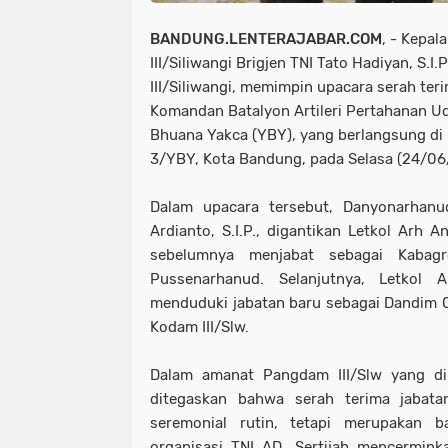
BANDUNG.LENTERAJABAR.COM
, - Kepal
III/Siliwangi Brigjen TNI Tato Hadiyan, S.I
III/Siliwangi, memimpin upacara serah teri
Komandan Batalyon Artileri Pertahanan 
Bhuana Yakca (YBY), yang berlangsung d
3/YBY, Kota Bandung, pada Selasa (24/06
Dalam upacara tersebut, Danyonarhan
Ardianto, S.I.P., digantikan Letkol Arh 
sebelumnya menjabat sebagai Kabagre
Pussenarhanud. Selanjutnya, Letkol A
menduduki jabatan baru sebagai Dandim
Kodam III/Slw.
Dalam amanat Pangdam III/Slw yang dib
ditegaskan bahwa serah terima jabata
seremonial rutin, tetapi merupakan b
organisasi TNI AD. Sertijab mencermin