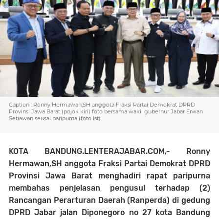
Caption : Ronny Hermawan,SH anggota Fraksi Partai Demokrat DPRD
Provinsi Jawa Barat (pojok kiri) foto bersama wakil gubernur Jabar Erwan
Setiawan seusai paripurna (foto Ist)
KOTA BANDUNG.LENTERAJABAR.COM
,- Ronny
Hermawan,SH anggota Fraksi Partai Demokrat DPRD
Provinsi Jawa Barat
menghadiri rapat paripurna
membahas penjelasan pengusul terhadap (2)
Rancangan Perarturan Daerah (Ranperda) di gedung
DPRD Jabar jalan Diponegoro no 27 kota Bandung