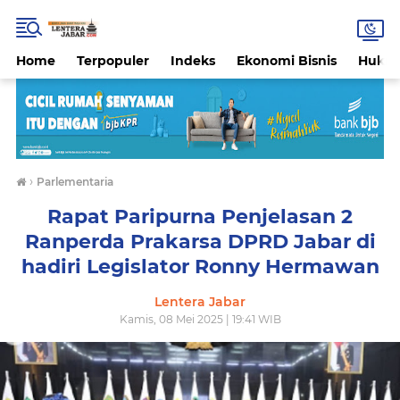
Home
Terpopuler
Indeks
Ekonomi Bisnis
Hukri
›
Parlementaria
Rapat Paripurna Penjelasan 2
Ranperda Prakarsa DPRD Jabar di
hadiri Legislator Ronny Hermawan
Lentera Jabar
Kamis, 08 Mei 2025 | 19:41 WIB