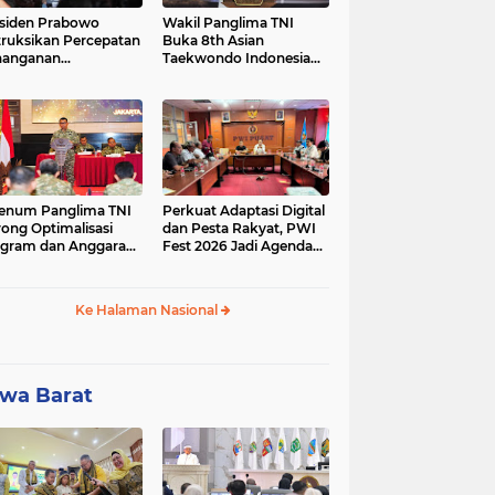
siden Prabowo
Wakil Panglima TNI
truksikan Percepatan
Buka 8th Asian
nanganan
Taekwondo Indonesia
adaman Listrik &
Open Championship
a Stabilitas Harga
2026
M
enum Panglima TNI
Perkuat Adaptasi Digital
ong Optimalisasi
dan Pesta Rakyat, PWI
gram dan Anggaran
Fest 2026 Jadi Agenda
ker Melalui Evaluasi
Tetap PWI Pusat
erja
Ke Halaman Nasional
wa Barat