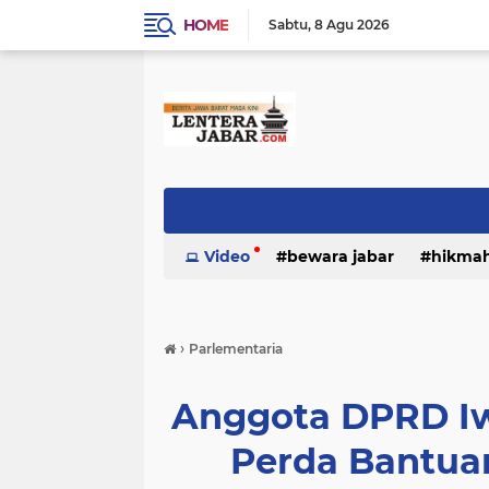
HOME
Sabtu
8 Agu 2026
Video
bewara jabar
hikma
›
Parlementaria
Anggota DPRD Iw
Perda Bantua