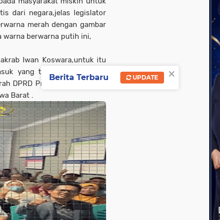
pada masyarakat miskin untuk
 dari negara,jelas legislator
berwarna merah dengan gambar
warna berwarna putih ini,
 akrab Iwan Koswara,untuk itu
×
masuk yang tak mampu secara
Berita Terbaru
UPDATE
rah DPRD Provinsi Jawa Barat
wa Barat .