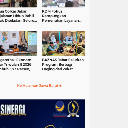
ua Golkar Jabar:
KDM Fokus
jalanan Hidup Bahlil
Rampungkan
ak Diteladani Seluruh
Pemenuhan Layanan
er Partai
Dasar dan Konektivitas
Wilayah pada 2027
garetha : Ekonomi
BAZNAS Jabar Salurkan
ar Triwulan II 2026
Program Berbagi
buh 5,73 Persen,
Daging dari Zakat
ih Tinggi
Pengguna BRImo untuk
andingkan Nasional
Masyarakat Desa Ciririp
Purwakarta
Ke Halaman Jawa Barat