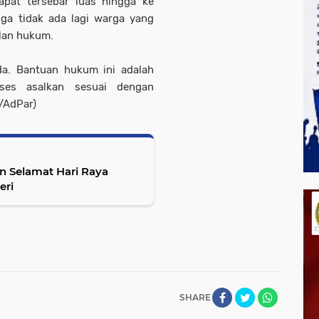
apat tersebar luas hingga ke
gga tidak ada lagi warga yang
lan hukum.
a. Bantuan hukum ini adalah
kses asalkan sesuai dengan
/AdPar)
 Selamat Hari Raya
eri
SHARE