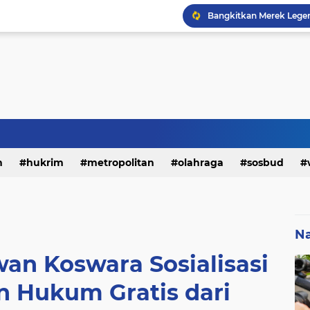
h
hukrim
metropolitan
olahraga
sosbud
Na
an Koswara Sosialisasi
n Hukum Gratis dari