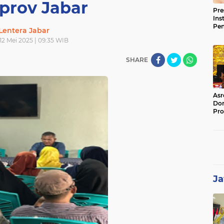
rov Jabar
Pre
Ins
Pe
Lentera Jabar
Pem
 12 Mei 2025 | 09:35 WIB
Jag
BB
SHARE
Asr
Dor
Pro
Sat
Kin
Ja