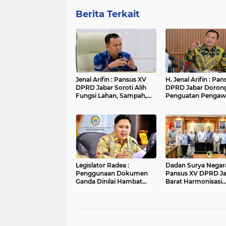
Berita Terkait
Jenal Arifin : Pansus XV
H. Jenal Arifin : Pa
DPRD Jabar Soroti Alih
DPRD Jabar Doron
Fungsi Lahan, Sampah,
Penguatan Pengaw
dan Sungai di Bogor
Pencemaran Lingk
di DAS Cilamaya
Legislator Radea :
Dadan Surya Negara
Penggunaan Dokumen
Pansus XV DPRD J
Ganda Dinilai Hambat
Barat Harmonisasi
Smart City dan
Ranperda PPLH Mel
Tingkatkan Timbulan
Konsultasi ke
Sampah di Kota Bandung
Kementerian