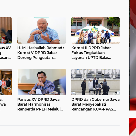
nsus XV
H. M. Hasbullah Rahmad :
Komisi II DPRD Jabar
g
Komisi V DPRD Jabar
Fokus Tingkatkan
asan
Dorong Penguatan
Layanan UPTD Balai
ungan
Sarana dan Pemetaan
Pengujian dan Sertifikasi
Kebutuhan Sekolah
Mutu Barang Agro
Rakyat di Kabupaten
Bandung
 :
Pansus XV DPRD Jawa
DPRD dan Gubernur Jawa
awa
Barat Harmonisasi
Barat Menyepakati
Ranperda PPLH Melalui
Rancangan KUA-PPAS
alui
Konsultasi ke
APBD Tahun Anggaran
Kementerian
2027