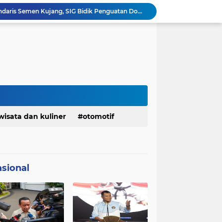
Ketua Golkar Jabar: Perjalanan Hidup Bahlil Layak Diteladani Seluruh Kader Partai
KDM Fokus Rampungkan Pemenuhan Layanan Dasar dan Konektivitas Wilayah pada 2027
Menaker: ASN Kemnaker Harus Hadirkan Dampak Nyata bagi Masyarakat
DPRD dan Gubernur Jawa Barat Menyepakati Rancangan KUA-PPAS APBD Tahun Anggaran 2027
Margaretha : Ekonomi Jabar Triwulan II 2026 Tumbuh 5,73 Persen, Lebih Tinggi Dibandingkan Nasional
Pemkot Siapkan 100 Armada Pengangkut Sampah Bila TPPAS Legok Nangka Beroperasi
Serda Muhammad Raihan Fadhila Raih Emas pada 8th Asian Taekwondo Indonesia Open Championship 2026
Presiden Prabowo Instruksikan Percepatan Penanganan Pemadaman Listrik & Jaga Stabilitas Harga BBM
Jelang Konferprov PWI Jabar, Bos Ayo Media Sambangi Rumah PWI Kota Bogor
wisata dan kuliner
otomotif
Bangkitkan Merek Legendaris Semen Kujang, SIG Bidik Penguatan Dominasi Pasar Jawa Barat
sional