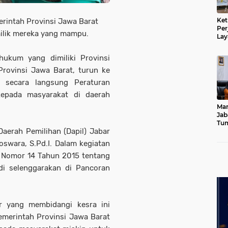
Ket
erintah Provinsi Jawa Barat
Per
ilik mereka yang mampu.
Lay
Kad
ukum yang dimiliki Provinsi
rovinsi Jawa Barat,
turun ke
n secara langsung Peraturan
kepada masyarakat di daerah
Mar
Jab
Tum
aerah Pemilihan (Dapil) Jabar
Leb
Dib
oswara, S.Pd.I. Dalam kegiatan
) Nomor 14 Tahun 2015 tentang
i selenggarakan di Pancoran
r yang membidangi kesra ini
emerintah Provinsi Jawa Barat