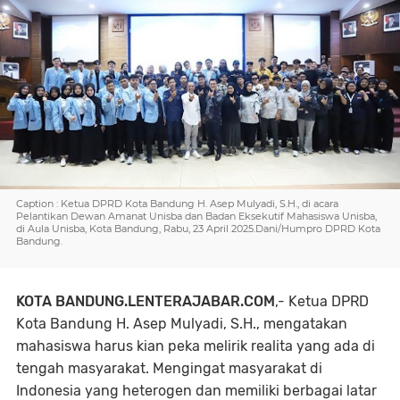
Caption : Ketua DPRD Kota Bandung H. Asep Mulyadi, S.H., di acara
Pelantikan Dewan Amanat Unisba dan Badan Eksekutif Mahasiswa Unisba,
di Aula Unisba, Kota Bandung, Rabu, 23 April 2025.Dani/Humpro DPRD Kota
Bandung.
KOTA BANDUNG.LENTERAJABAR.COM
,- Ketua DPRD
Kota Bandung H. Asep Mulyadi, S.H., mengatakan
mahasiswa harus kian peka melirik realita yang ada di
tengah masyarakat. Mengingat masyarakat di
Indonesia yang heterogen dan memiliki berbagai latar