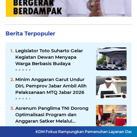
Berita Terpopuler
Legislator Toto Suharto Gelar
Kegiatan Dewan Menyapa
Warga Berbasis Budaya
Minim Anggaran Garut Undur
Diri, Pemprov Jabar Ambil Alih
Pelaksanaan MTQ Jabar 2026
Asrenum Panglima TNI Dorong
Optimalisasi Program dan
Anggaran Satker Melalui
Evaluasi Kinerja
KDM Fokus Rampungkan Pemenuhan Layanan Dasar dan Konektivita
Pemkot Bandung Tertibkan 36