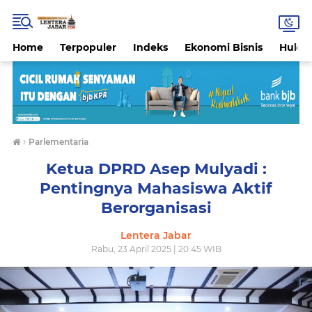
Home
Terpopuler
Indeks
Ekonomi Bisnis
Hukri
›
Parlementaria
Ketua DPRD Asep Mulyadi :
Pentingnya Mahasiswa Aktif
Berorganisasi
Lentera Jabar
Rabu, 23 April 2025 | 20:45 WIB