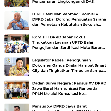
Pencemaran Lingkungan di DAS
Cilamaya
H. M. Hasbullah Rahmad : Komisi V
DPRD Jabar Dorong Penguatan Sarana
dan Pemetaan Kebutuhan Sekolah
Rakyat di Kabupaten Bandung
Komisi II DPRD Jabar Fokus
Tingkatkan Layanan UPTD Balai
Pengujian dan Sertifikasi Mutu Barang
Agro
Legislator Radea : Penggunaan
Dokumen Ganda Dinilai Hambat Smart
City dan Tingkatkan Timbulan Sampah
di Kota Bandung
Dadan Surya Negara : Pansus XV DPRD
Jawa Barat Harmonisasi Ranperda
PPLH Melalui Konsultasi ke
Kementerian
Pansus XV DPRD Jawa Barat