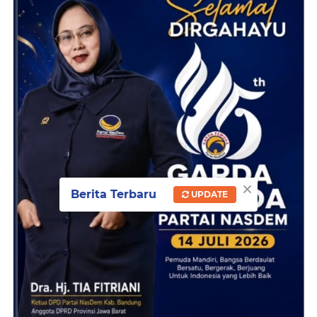
×
Berita Terbaru
UPDATE