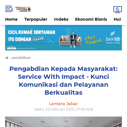
Home
Terpopuler
Indeks
Ekonomi Bisnis
Hukri
›
pendidikan
Pengabdian Kepada Masyarakat:
Service With Impact - Kunci
Komunikasi dan Pelayanan
Berkualitas
Lentera Jabar
Sabtu, 22 Februari 2025 | 17:09 WIB