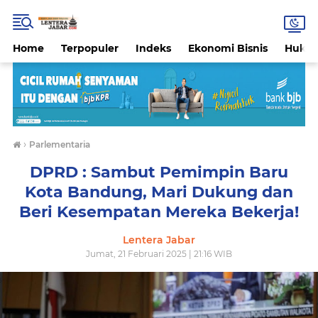
Home
Terpopuler
Indeks
Ekonomi Bisnis
Hukri
›
Parlementaria
DPRD : Sambut Pemimpin Baru
Kota Bandung, Mari Dukung dan
Beri Kesempatan Mereka Bekerja!
Lentera Jabar
Jumat, 21 Februari 2025 | 21:16 WIB