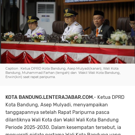
Caption : Ketua DPRD Kota Bandung, Asep Mulyadi(kanan), Wali Kota
Bandung, Muhammad Farhan (tengah) dan Wakil Wali Kota Bandung,
Erwin(kiri) saat rapat paripurna.
KOTA BANDUNG.LENTERAJABAR.COM
,- Ketua DPRD
Kota Bandung, Asep Mulyadi, menyampaikan
tanggapannya setelah Rapat Paripurna pasca
dilantiknya Wali Kota dan Wakil Wali Kota Bandung
Periode 2025-2030. Dalam kesempatan tersebut, ia
menyoroti pidato pertama Wali Kota Bandung yang