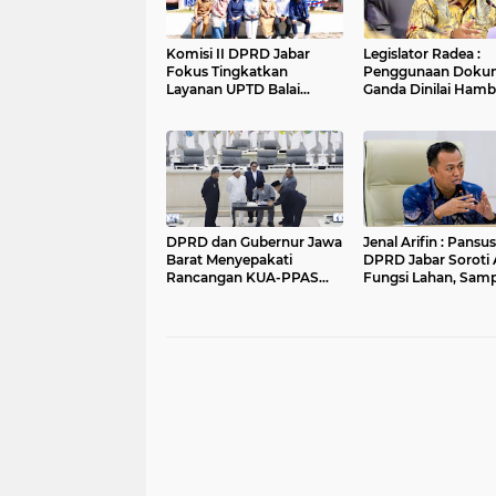
Komisi II DPRD Jabar
Legislator Radea :
Fokus Tingkatkan
Penggunaan Doku
Layanan UPTD Balai
Ganda Dinilai Hamb
Pengujian dan Sertifikasi
Smart City dan
Mutu Barang Agro
Tingkatkan Timbul
Sampah di Kota B
DPRD dan Gubernur Jawa
Jenal Arifin : Pansus XV
Barat Menyepakati
DPRD Jabar Soroti 
Rancangan KUA-PPAS
Fungsi Lahan, Sam
APBD Tahun Anggaran
dan Sungai di Bogo
2027