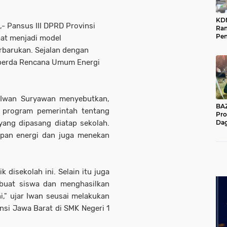
KD
,- Pansus III DPRD Provinsi
Ra
Pe
pat menjadi model
Das
barukan. Sejalan dengan
Wil
aperda Rencana Umum Energi
 Iwan Suryawan menyebutkan,
BAZNA
i program pemerintah tentang
Pro
yang dipasang diatap sekolah.
Dag
Pe
pan energi dan juga menekan
Mas
Pur
k disekolah ini. Selain itu juga
 buat siswa dan menghasilkan
i," ujar Iwan seusai melakukan
si Jawa Barat di SMK Negeri 1