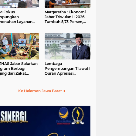
M Fokus
Margaretha : Ekonomi
mpungkan
Jabar Triwulan II 2026
menuhan Layanan
Tumbuh 5,73 Persen,
ar dan Konektivitas
Lebih Tinggi
ayah pada 2027
Dibandingkan Nasional
S Jabar Salurkan
Lembaga
gram Berbagi
Pengembangan Tilawatil
ing dari Zakat
Quran Apresiasi
ngguna BRImo untuk
Keputusan Pemprov
yarakat Desa Ciririp
Jabar Selenggarakan
wakarta
Langsung MTQ Jabar
Ke Halaman Jawa Barat