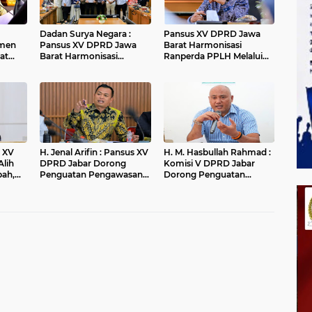
Dadan Surya Negara :
Pansus XV DPRD Jawa
men
Pansus XV DPRD Jawa
Barat Harmonisasi
at
Barat Harmonisasi
Ranperda PPLH Melalui
Ranperda PPLH Melalui
Konsultasi ke
an
Konsultasi ke
Kementerian
andung
Kementerian
H. Jenal Arifin : Pansus XV
H. M. Hasbullah Rahmad :
Alih
DPRD Jabar Dorong
Komisi V DPRD Jabar
pah,
Penguatan Pengawasan
Dorong Penguatan
r
Pencemaran Lingkungan
Sarana dan Pemetaan
di DAS Cilamaya
Kebutuhan Sekolah
Rakyat di Kabupaten
Bandung