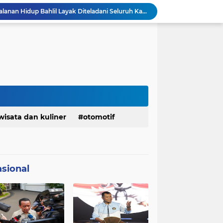
KDM Fokus Rampungkan Pemenuhan Layanan Dasar dan Konektivitas Wilayah pada 2027
Menaker: ASN Kemnaker Harus Hadirkan Dampak Nyata bagi Masyarakat
DPRD dan Gubernur Jawa Barat Menyepakati Rancangan KUA-PPAS APBD Tahun Anggaran 2027
Margaretha : Ekonomi Jabar Triwulan II 2026 Tumbuh 5,73 Persen, Lebih Tinggi Dibandingkan Nasional
Pemkot Siapkan 100 Armada Pengangkut Sampah Bila TPPAS Legok Nangka Beroperasi
Serda Muhammad Raihan Fadhila Raih Emas pada 8th Asian Taekwondo Indonesia Open Championship 2026
Presiden Prabowo Instruksikan Percepatan Penanganan Pemadaman Listrik & Jaga Stabilitas Harga BBM
BAZNAS Jabar Salurkan Program Berbagi Daging dari Zakat Pengguna BRImo untuk Masyarakat Desa Ciririp Purwakarta
Bangkitkan Merek Legendaris Semen Kujang, SIG Bidik Penguatan Dominasi Pasar Jawa Barat
wisata dan kuliner
otomotif
Ketua Golkar Jabar: Perjalanan Hidup Bahlil Layak Diteladani Seluruh Kader Partai
sional