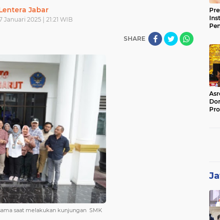
Lentera Jabar
Pre
Ins
7 Januari 2025 | 21:21 WIB
Pe
Pem
SHARE
Jag
BB
Asr
Dor
Pro
Sat
Kin
Ja
bersama saat melakukan kunjungan SMK