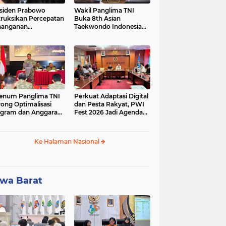
siden Prabowo
Wakil Panglima TNI
truksikan Percepatan
Buka 8th Asian
nanganan
Taekwondo Indonesia
adaman Listrik &
Open Championship
a Stabilitas Harga
2026
M
enum Panglima TNI
Perkuat Adaptasi Digital
ong Optimalisasi
dan Pesta Rakyat, PWI
gram dan Anggaran
Fest 2026 Jadi Agenda
ker Melalui Evaluasi
Tetap PWI Pusat
erja
Ke Halaman Nasional
wa Barat