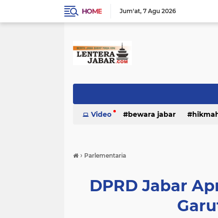
HOME
Jum'at
7 Agu 2026
Video
bewara jabar
hikma
›
Parlementaria
DPRD Jabar Apr
Garu