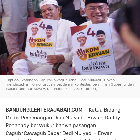
Caption : Pasangan Cagub/Cawagub Jabar Dedi Mulyadi - Erwan
mendapatkan nomor urut empat dalam kontestasi pemilihan Gubernur dan
Wakil Gunernur Jawa Barat priode 2024-2029. (foto ist)
BANDUNG.LENTERAJABAR.COM
, - Ketua Bidang
Media Pemenangan Dedi Mulyadi -Erwan, Daddy
Rohanady bersyukur bahwa pasangan
Cagub/Cawagub Jabar Dedi Mulyadi - Erwan