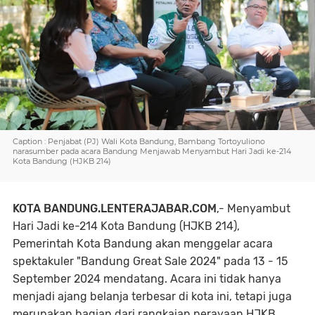
Caption : Penjabat (PJ) Wali Kota Bandung, Bambang Tortoyuliono
narasumber pada acara Bandung Menjawab Menyambut Hari Jadi ke-214
Kota Bandung (HJKB 214)
KOTA BANDUNG.LENTERAJABAR.COM
,-
Menyambut
Hari Jadi ke-214 Kota Bandung (HJKB 214),
Pemerintah Kota Bandung akan menggelar acara
spektakuler "Bandung Great Sale 2024" pada 13 - 15
September 2024 mendatang. Acara ini tidak hanya
menjadi ajang belanja terbesar di kota ini, tetapi juga
merupakan bagian dari rangkaian perayaan HJKB