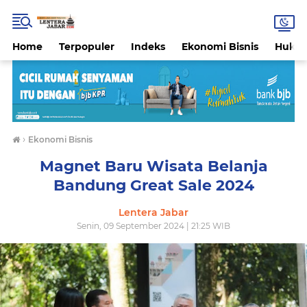
Home
Terpopuler
Indeks
Ekonomi Bisnis
Hukri
›
Ekonomi Bisnis
Magnet Baru Wisata Belanja
Bandung Great Sale 2024
Lentera Jabar
Senin, 09 September 2024 | 21:25 WIB