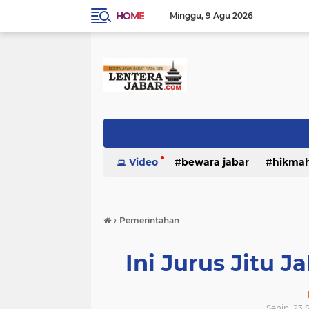
HOME
Minggu
9 Agu 2026
Video
bewara jabar
hikma
›
Pemerintahan
Ini Jurus Jitu J
Senin, 23 