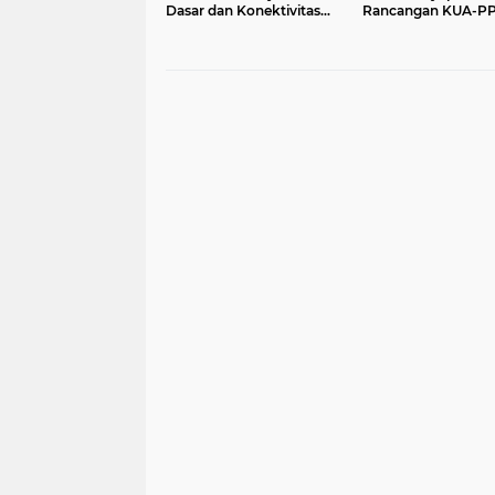
Dasar dan Konektivitas
Rancangan KUA-P
Wilayah pada 2027
APBD Tahun Angga
2027