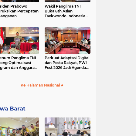
siden Prabowo
Wakil Panglima TNI
truksikan Percepatan
Buka 8th Asian
nanganan
Taekwondo Indonesia
adaman Listrik &
Open Championship
a Stabilitas Harga
2026
M
enum Panglima TNI
Perkuat Adaptasi Digital
ong Optimalisasi
dan Pesta Rakyat, PWI
gram dan Anggaran
Fest 2026 Jadi Agenda
ker Melalui Evaluasi
Tetap PWI Pusat
erja
Ke Halaman Nasional
wa Barat