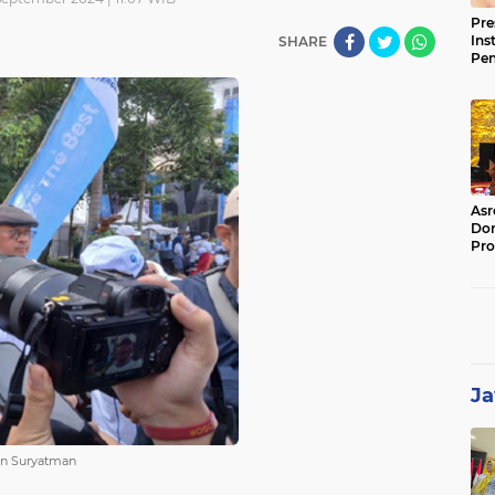
Pre
Ins
SHARE
Pe
Pem
Jag
BB
Asr
Dor
Pro
Sat
Kin
Ja
man Suryatman