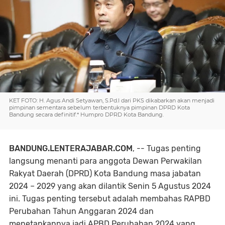
KET FOTO: H. Agus Andi Setyawan, S.Pd.I dari PKS dikabarkan akan menjadi
pimpinan sementara sebelum terbentuknya pimpinan DPRD Kota
Bandung secara definitif.* Humpro DPRD Kota Bandung.
BANDUNG.LENTERAJABAR.COM
, -- Tugas penting
langsung menanti para anggota Dewan Perwakilan
Rakyat Daerah (DPRD) Kota Bandung masa jabatan
2024 – 2029 yang akan dilantik Senin 5 Agustus 2024
ini. Tugas penting tersebut adalah membahas RAPBD
Perubahan Tahun Anggaran 2024 dan
menetapkannya jadi APBD Perubahan 2024 yang