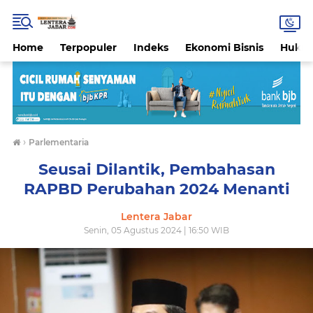
Home
Terpopuler
Indeks
Ekonomi Bisnis
Hukri
›
Parlementaria
Seusai Dilantik, Pembahasan
RAPBD Perubahan 2024 Menanti
Lentera Jabar
Senin, 05 Agustus 2024 | 16:50 WIB