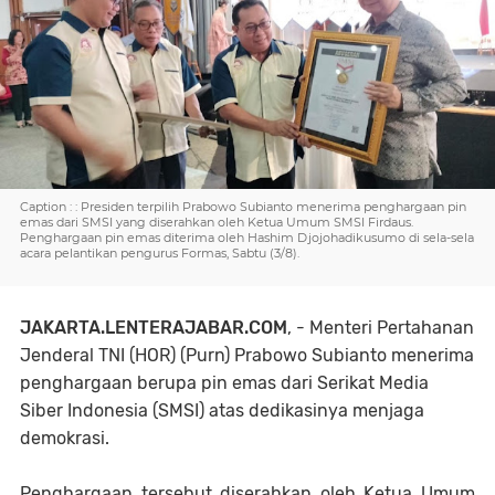
Caption : : Presiden terpilih Prabowo Subianto menerima penghargaan pin
emas dari SMSI yang diserahkan oleh Ketua Umum SMSI Firdaus.
Penghargaan pin emas diterima oleh Hashim Djojohadikusumo di sela-sela
acara pelantikan pengurus Formas, Sabtu (3/8).
JAKARTA.LENTERAJABAR.COM
, - Menteri Pertahanan
Jenderal TNI (HOR) (Purn) Prabowo Subianto menerima
penghargaan berupa pin emas dari Serikat Media
Siber Indonesia (SMSI) atas dedikasinya menjaga
demokrasi.
Penghargaan tersebut diserahkan oleh Ketua Umum