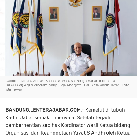
Caption : Ketua Asoisasi Badan Usaha Jasa Pengamanan Indonesia
(ABUJAPI) Agus Vickram. yang juga Anggota Luar Biasa Kadin Jabar .(Foto
istimewa)
BANDUNG.LENTERAJABAR.COM
,-
Kemelut di tubuh
Kadin Jabar semakin menyala. Setelah terjadi
pemberhentian sepihak Kordinator Wakil Ketua bidang
Organisasi dan Keanggotaan Yayat S Andhi oleh Ketua