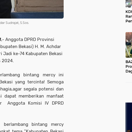
KD
Ra
Pe
r Sudrajat, S.Sos.
Das
Wil
M
,- Anggota DPRD Provinsi
Kabupaten Bekasi) H. M. Achdar
i Jadi ke-74 Kabupaten Bekasi
s 2024.
BAZNA
Pro
Dag
erlambang bintang mercy ini
Pe
Mas
ekasi yang tercinta! Semoga
Pur
hagia,agar segala potensi dan
si dapat memberikan manfaat
tur Anggota Komisi IV DPRD
tai berlambang bintang mercy
ngkat tema "Kabupaten Bekasi