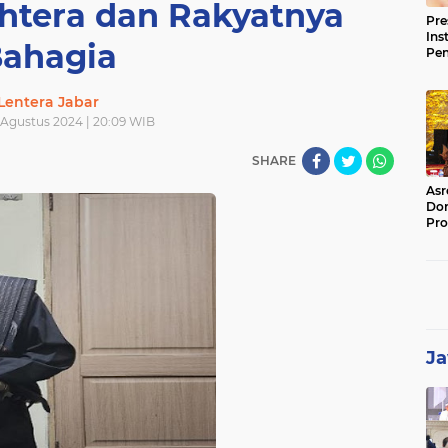
ahtera dan Rakyatnya
Pre
Ins
ahagia
Pe
Pem
Jag
Lentera Jabar
BB
 Agustus 2024 | 20:09 WIB
SHARE
Asr
Dor
Pro
Sat
Kin
Ja