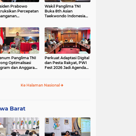
siden Prabowo
Wakil Panglima TNI
truksikan Percepatan
Buka 8th Asian
nanganan
Taekwondo Indonesia
adaman Listrik &
Open Championship
a Stabilitas Harga
2026
M
enum Panglima TNI
Perkuat Adaptasi Digital
ong Optimalisasi
dan Pesta Rakyat, PWI
gram dan Anggaran
Fest 2026 Jadi Agenda
ker Melalui Evaluasi
Tetap PWI Pusat
erja
Ke Halaman Nasional
wa Barat