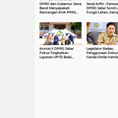
DPRD dan Gubernur Jawa
Jenal Arifin : Pansus XV
Barat Menyepakati
DPRD Jabar Soroti 
Rancangan KUA-PPAS
Fungsi Lahan, Sam
APBD Tahun Anggaran
dan Sungai di Bogo
2027
Komisi II DPRD Jabar
Legislator Radea :
Fokus Tingkatkan
Penggunaan Doku
Layanan UPTD Balai
Ganda Dinilai Hamb
Pengujian dan Sertifikasi
Smart City dan
Mutu Barang Agro
Tingkatkan Timbul
Sampah di Kota B