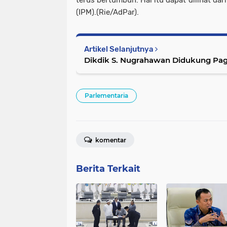
terus bertumbuh. Hal itu dapat dilihat d
(IPM).(Rie/AdPar).
Artikel Selanjutnya
Dikdik S. Nugrahawan Didukung Pa
Parlementaria
komentar
Berita Terkait