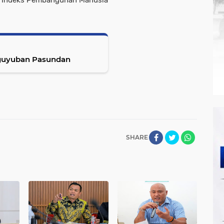
ari Indeks Pembangunan Manusia
guyuban Pasundan
SHARE