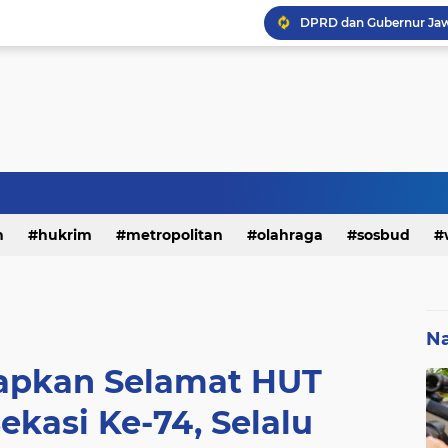
h
hukrim
metropolitan
olahraga
sosbud
Na
apkan Selamat HUT
kasi Ke-74, Selalu