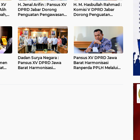
H. Jenal Arifin : Pansus XV
H. M. Hasbullah Rahmad :
Alih
DPRD Jabar Dorong
Komisi V DPRD Jabar
pah,
Penguatan Pengawasan
Dorong Penguatan
r
Pencemaran Lingkungan
Sarana dan Pemetaan
di DAS Cilamaya
Kebutuhan Sekolah
Rakyat di Kabupaten
Bandung
Dadan Surya Negara :
Pansus XV DPRD Jawa
men
Pansus XV DPRD Jawa
Barat Harmonisasi
at
Barat Harmonisasi
Ranperda PPLH Melalui
Ranperda PPLH Melalui
Konsultasi ke
an
Konsultasi ke
Kementerian
andung
Kementerian