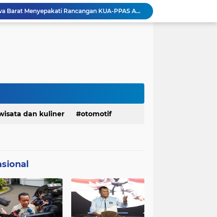
Margaretha : Ekonomi Jabar Triwulan II 2026 Tumbuh 5,73 Persen, Lebih Tinggi Dibandingkan Nasional
Pemkot Siapkan 100 Armada Pengangkut Sampah Bila TPPAS Legok Nangka Beroperasi
Serda Muhammad Raihan Fadhila Raih Emas pada 8th Asian Taekwondo Indonesia Open Championship 2026
Presiden Prabowo Instruksikan Percepatan Penanganan Pemadaman Listrik & Jaga Stabilitas Harga BBM
BAZNAS Jabar Salurkan Program Berbagi Daging dari Zakat Pengguna BRImo untuk Masyarakat Desa Ciririp Purwakarta
Bangkitkan Merek Legendaris Semen Kujang, SIG Bidik Penguatan Dominasi Pasar Jawa Barat
Ketua Golkar Jabar: Perjalanan Hidup Bahlil Layak Diteladani Seluruh Kader Partai
KDM Fokus Rampungkan Pemenuhan Layanan Dasar dan Konektivitas Wilayah pada 2027
Menaker: ASN Kemnaker Harus Hadirkan Dampak Nyata bagi Masyarakat
wisata dan kuliner
otomotif
DPRD dan Gubernur Jawa Barat Menyepakati Rancangan KUA-PPAS APBD Tahun Anggaran 2027
sional