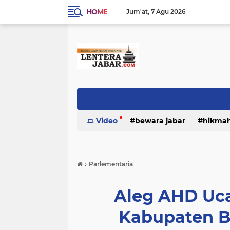
HOME
Jum'at
7 Agu 2026
Video
bewara jabar
hikma
›
Parlementaria
Aleg AHD Uc
Kabupaten Be