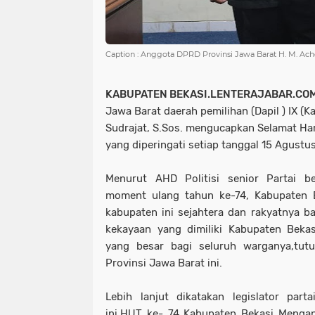
Caption : Anggota DPRD Provinsi Jawa Barat H. M. Achda
KABUPATEN BEKASI.LENTERAJABAR.CO
Jawa Barat daerah pemilihan (Dapil ) IX (
Sudrajat, S.Sos. mengucapkan Selamat Har
yang diperingati setiap tanggal 15 Agustu
Menurut AHD Politisi senior Partai b
moment ulang tahun ke-74, Kabupaten B
kabupaten ini sejahtera dan rakyatnya ba
kekayaan yang dimiliki Kabupaten Beka
yang besar bagi seluruh warganya,tu
Provinsi Jawa Barat ini.
Lebih lanjut dikatakan legislator par
ini,HUT ke- 74 Kabupaten Bekasi Menga