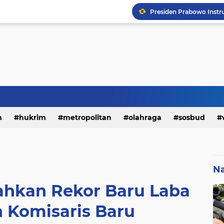
h
hukrim
metropolitan
olahraga
sosbud
Na
ahkan Rekor Baru Laba
n Komisaris Baru