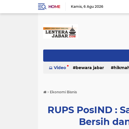
HOME
Kamis
6 Agu 2026
Video
bewara jabar
hikma
›
Ekonomi Bisnis
RUPS PosIND : S
Bersih da