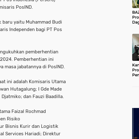
misaris PosIND.
BAZNA
Pro
 baru yaitu Muhammad Budi
Dag
Pe
saris Independen bagi PT Pos
Mas
Pur
engukuhkan pemberhentian
 2024. Pemberhentian ini
Kan
a masa jabatannya di PosIND.
Pro
Pe
Jat
aat ini adalah Komisaris Utama
awan Hutagalung; I Gde Made
Djatmiko; dan Fauzi Baadilla.
Utama Faizal Rochmad
en Risiko
 Bisnis Kurir dan Logistik
l Services Hariadi; Direktur