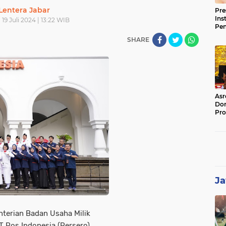
Lentera Jabar
Pre
Ins
19 Juli 2024 | 13:22 WIB
Pe
Pem
SHARE
Jag
BB
Asr
Dor
Pro
Sat
Kin
Ja
nterian Badan Usaha Milik
 Pos Indonesia (Persero)