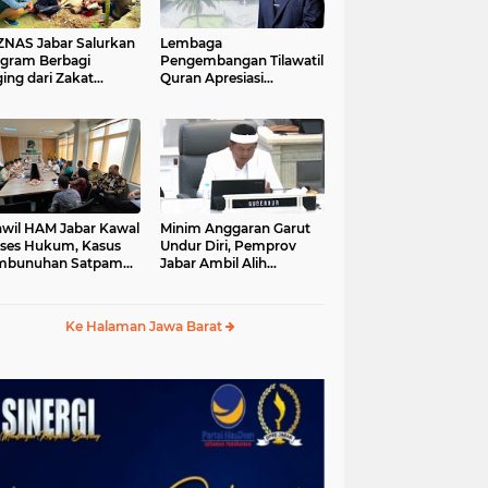
S Jabar Salurkan
Lembaga
gram Berbagi
Pengembangan Tilawatil
ing dari Zakat
Quran Apresiasi
ngguna BRImo untuk
Keputusan Pemprov
yarakat Desa Ciririp
Jabar Selenggarakan
wakarta
Langsung MTQ Jabar
wil HAM Jabar Kawal
Minim Anggaran Garut
ses Hukum, Kasus
Undur Diri, Pemprov
mbunuhan Satpam
Jabar Ambil Alih
iluhur
Pelaksanaan MTQ Jabar
2026
Ke Halaman Jawa Barat