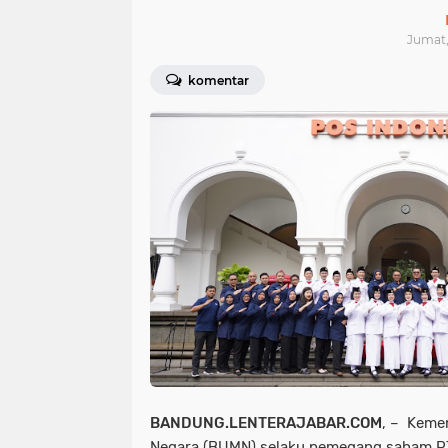
Jumat, 
komentar
BANDUNG.LENTERAJABAR.COM
, – Keme
Negara (BUMN) selaku pemegang saham PT