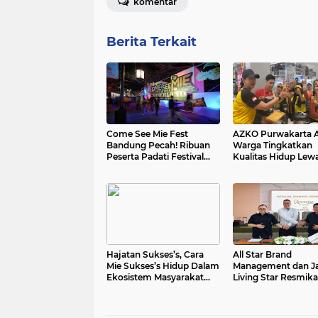
komentar
Berita Terkait
Come See Mie Fest
AZKO Purwakarta 
Bandung Pecah! Ribuan
Warga Tingkatkan
Peserta Padati Festival
Kualitas Hidup Lew
Untuk Bertemu Ahn Hyo
Senam Sehat dan E
Seop
Healthy Juice
Hajatan Sukses’s, Cara
All Star Brand
Mie Sukses’s Hidup Dalam
Management dan Ja
Ekosistem Masyarakat
Living Star Resmik
Sub-Urban Indonesia
Kehadiran Rockstar
Pekayon