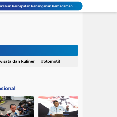
Presiden Prabowo Instruksikan Percepatan Penanganan Pemadaman Listrik & Jaga Stabilitas Harga BBM
BAZNAS Jabar Salurkan Program Berbagi Daging dari Zakat Pengguna BRImo untuk Masyarakat Desa Ciririp Purwakarta
Lembaga Pengembangan Tilawatil Quran Apresiasi Keputusan Pemprov Jabar Selenggarakan Langsung MTQ Jabar
Wakil Panglima TNI Buka 8th Asian Taekwondo Indonesia Open Championship 2026
Kanwil HAM Jabar Kawal Proses Hukum, Kasus Pembunuhan Satpam Jatiluhur
KDM Fokus Rampungkan Pemenuhan Layanan Dasar dan Konektivitas Wilayah pada 2027
Menaker: ASN Kemnaker Harus Hadirkan Dampak Nyata bagi Masyarakat
DPRD dan Gubernur Jawa Barat Menyepakati Rancangan KUA-PPAS APBD Tahun Anggaran 2027
Pemkot Siapkan 100 Armada Pengangkut Sampah Bila TPPAS Legok Nangka Beroperasi
wisata dan kuliner
otomotif
Serda Muhammad Raihan Fadhila Raih Emas pada 8th Asian Taekwondo Indonesia Open Championship 2026
sional