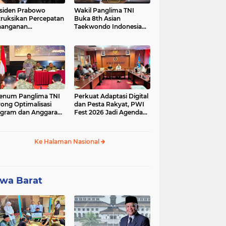
siden Prabowo
Wakil Panglima TNI
truksikan Percepatan
Buka 8th Asian
nanganan
Taekwondo Indonesia
adaman Listrik &
Open Championship
a Stabilitas Harga
2026
M
enum Panglima TNI
Perkuat Adaptasi Digital
ong Optimalisasi
dan Pesta Rakyat, PWI
gram dan Anggaran
Fest 2026 Jadi Agenda
ker Melalui Evaluasi
Tetap PWI Pusat
erja
Ke Halaman Nasional
wa Barat