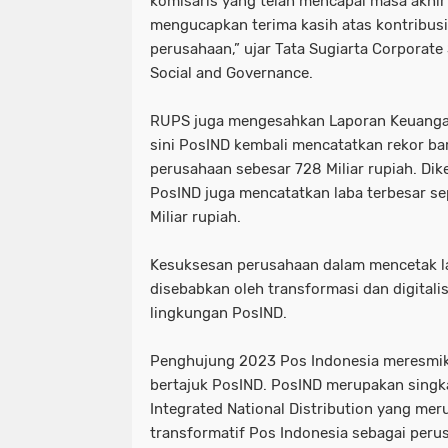
komisaris yang telah mencapai masa akhir
mengucapkan terima kasih atas kontribusi 
perusahaan,” ujar Tata Sugiarta Corporate
Social and Governance.
RUPS juga mengesahkan Laporan Keuanga
sini PosIND kembali mencatatkan rekor bar
perusahaan sebesar 728 Miliar rupiah. Di
PosIND juga mencatatkan laba terbesar se
Miliar rupiah.
Kesuksesan perusahaan dalam mencetak l
disebabkan oleh transformasi dan digitalis
lingkungan PosIND.
Penghujung 2023 Pos Indonesia meresmik
bertajuk PosIND. PosIND merupakan singka
Integrated National Distribution yang me
transformatif Pos Indonesia sebagai peru