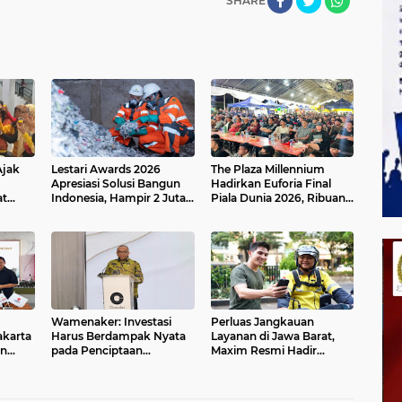
SHARE
Ajak
Lestari Awards 2026
The Plaza Millennium
Apresiasi Solusi Bangun
Hadirkan Euforia Final
at
Indonesia, Hampir 2 Juta
Piala Dunia 2026, Ribuan
dukasi
Ton Limbah Disulap Jadi
Pengunjung Ramaikan
Sumber Energi
Nobar Argentina vs
Spanyol
Wamenaker: Investasi
Perluas Jangkauan
karta
Harus Berdampak Nyata
Layanan di Jawa Barat,
an
pada Penciptaan
Maxim Resmi Hadir
 Hotel
Lapangan Kerja
Menjangkau Masyarakat
Berkualitas
Jatibarang