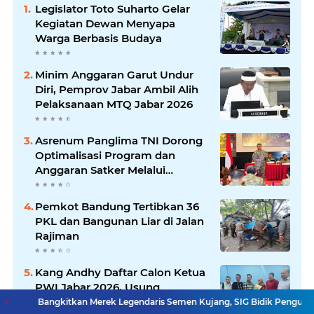
Legislator Toto Suharto Gelar
Kegiatan Dewan Menyapa
Warga Berbasis Budaya
Minim Anggaran Garut Undur
Diri, Pemprov Jabar Ambil Alih
Pelaksanaan MTQ Jabar 2026
Asrenum Panglima TNI Dorong
Optimalisasi Program dan
Anggaran Satker Melalui
Evaluasi Kinerja
Pemkot Bandung Tertibkan 36
PKL dan Bangunan Liar di Jalan
Rajiman
Kang Andhy Daftar Calon Ketua
PWI Jabar 2026, Usung
Program Kesejahteraan
itkan Merek Legendaris Semen Kujang, SIG Bidik Penguatan Dominasi Pa