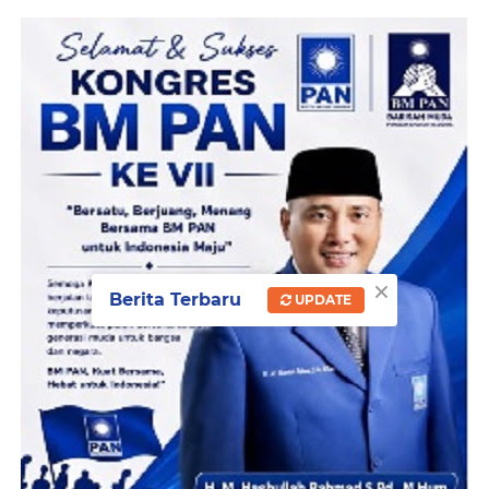
×
Berita Terbaru
UPDATE