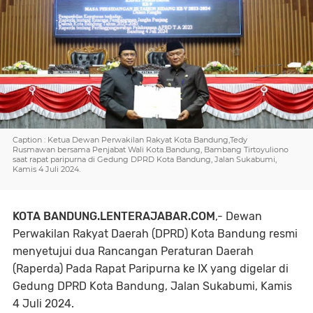
Caption : Ketua Dewan Perwakilan Rakyat Kota Bandung,Tedy
Rusmawan bersama Penjabat Wali Kota Bandung, Bambang Tirtoyuliono
saat rapat paripurna di Gedung DPRD Kota Bandung, Jalan Sukabumi,
Kamis 4 Juli 2024.
KOTA BANDUNG.LENTERAJABAR.COM
,-
Dewan
Perwakilan Rakyat Daerah (DPRD) Kota Bandung resmi
menyetujui dua Rancangan Peraturan Daerah
(Raperda) Pada Rapat Paripurna ke IX yang digelar di
Gedung DPRD Kota Bandung, Jalan Sukabumi, Kamis
4 Juli 2024.