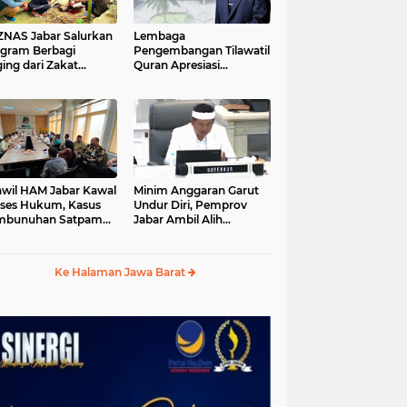
S Jabar Salurkan
Lembaga
gram Berbagi
Pengembangan Tilawatil
ing dari Zakat
Quran Apresiasi
ngguna BRImo untuk
Keputusan Pemprov
yarakat Desa Ciririp
Jabar Selenggarakan
wakarta
Langsung MTQ Jabar
wil HAM Jabar Kawal
Minim Anggaran Garut
ses Hukum, Kasus
Undur Diri, Pemprov
mbunuhan Satpam
Jabar Ambil Alih
iluhur
Pelaksanaan MTQ Jabar
2026
Ke Halaman Jawa Barat