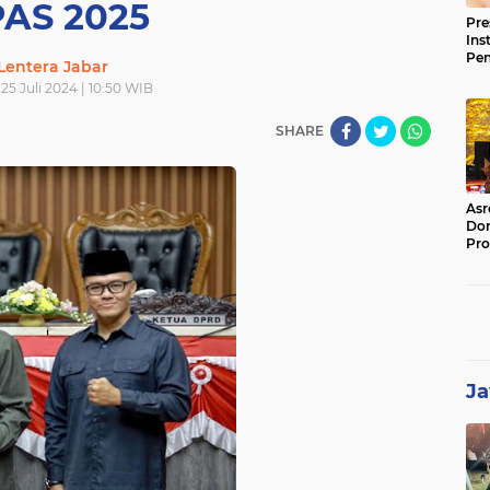
AS 2025
Pre
Ins
Pe
Lentera Jabar
Pem
25 Juli 2024 | 10:50 WIB
Jag
BB
SHARE
Asr
Dor
Pro
Sat
Kin
Ja