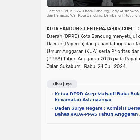
Caption : Ketua DPRD Kota Bandung, Tedy Rusmawan 
dan Penjabat Wali Kota Bandung, Bambang Tirtoyuliono
KOTA BANDUNG.LENTERAJABAR.COM
,-
D
Daerah (DPRD) Kota Bandung menyetujui 
Daerah (Raperda) dan penandatanganan No
Umum Anggaran (KUA) serta Prioritas da
(PPAS) Tahun Anggaran 2025 pada Rapat
Jalan Sukabumi, Rabu, 24 Juli 2024.
Lihat juga
Ketua DPRD Asep Mulyadi Buka Bul
Kecamatan Astanaanyar
Dadan Surya Negara : Komisi II Bers
Bahas RKUA-PPAS Tahun Anggaran 