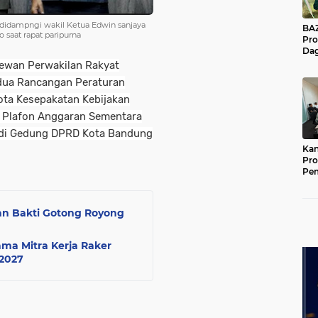
didampngi wakil Ketua Edwin sanjaya
BAZNA
 saat rapat paripurna
Pro
Dag
Pe
ewan Perwakilan Rakyat
Mas
dua Rancangan Peraturan
Pur
ta Kesepakatan Kebijakan
n Plafon Anggaran Sementara
 di Gedung DPRD Kota Bandung
Kan
Pro
Pe
Jat
an Bakti Gotong Royong
ama Mitra Kerja Raker
2027