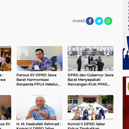
SHARE
 :
Pansus XV DPRD Jawa
DPRD dan Gubernur Jawa
awa
Barat Harmonisasi
Barat Menyepakati
Ranperda PPLH Melalui
Rancangan KUA-PPAS
alui
Konsultasi ke
APBD Tahun Anggaran
Kementerian
2027
nsus XV
H. M. Hasbullah Rahmad :
Komisi II DPRD Jabar
g
Komisi V DPRD Jabar
Fokus Tingkatkan