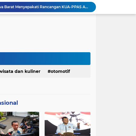
DPRD dan Gubernur Jawa Barat Menyepakati Rancangan KUA-PPAS APBD Tahun Anggaran 2027
Pemkot Siapkan 100 Armada Pengangkut Sampah Bila TPPAS Legok Nangka Beroperasi
Serda Muhammad Raihan Fadhila Raih Emas pada 8th Asian Taekwondo Indonesia Open Championship 2026
Presiden Prabowo Instruksikan Percepatan Penanganan Pemadaman Listrik & Jaga Stabilitas Harga BBM
BAZNAS Jabar Salurkan Program Berbagi Daging dari Zakat Pengguna BRImo untuk Masyarakat Desa Ciririp Purwakarta
Lembaga Pengembangan Tilawatil Quran Apresiasi Keputusan Pemprov Jabar Selenggarakan Langsung MTQ Jabar
Wakil Panglima TNI Buka 8th Asian Taekwondo Indonesia Open Championship 2026
Kanwil HAM Jabar Kawal Proses Hukum, Kasus Pembunuhan Satpam Jatiluhur
KDM Fokus Rampungkan Pemenuhan Layanan Dasar dan Konektivitas Wilayah pada 2027
Menaker: ASN Kemnaker Harus Hadirkan Dampak Nyata bagi Masyarakat
wisata dan kuliner
otomotif
sional