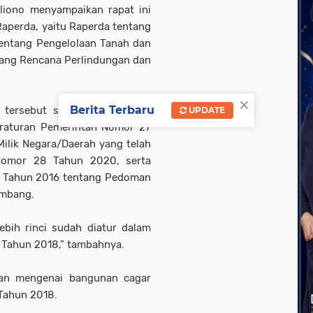
liono menyampaikan rapat ini
aperda, yaitu Raperda tentang
entang Pengelolaan Tanah dan
tang Rencana Perlindungan dan
×
Berita Terbaru
 tersebut sudah tidak sesuai
UPDATE
eraturan Pemerintah Nomor 27
ilik Negara/Daerah yang telah
Nomor 28 Tahun 2020, serta
9 Tahun 2016 tentang Pedoman
ambang.
ebih rinci sudah diatur dalam
 Tahun 2018,” tambahnya.
an mengenai bangunan cagar
 Tahun 2018.