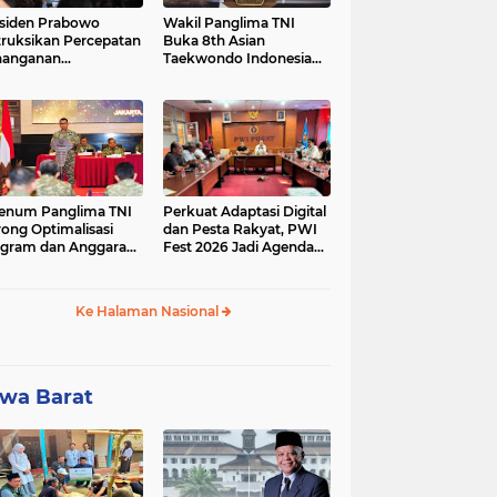
siden Prabowo
Wakil Panglima TNI
truksikan Percepatan
Buka 8th Asian
nanganan
Taekwondo Indonesia
adaman Listrik &
Open Championship
a Stabilitas Harga
2026
M
enum Panglima TNI
Perkuat Adaptasi Digital
ong Optimalisasi
dan Pesta Rakyat, PWI
gram dan Anggaran
Fest 2026 Jadi Agenda
ker Melalui Evaluasi
Tetap PWI Pusat
erja
Ke Halaman Nasional
wa Barat