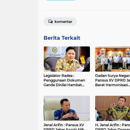
komentar
Berita Terkait
Legislator Radea :
Dadan Surya Negara
Penggunaan Dokumen
Pansus XV DPRD J
Ganda Dinilai Hambat
Barat Harmonisasi
Smart City dan
Ranperda PPLH Mel
Tingkatkan Timbulan
Konsultasi ke
Sampah di Kota Bandung
Kementerian
Jenal Arifin : Pansus XV
H. Jenal Arifin : Pa
DPRD Jabar Soroti Alih
DPRD Jabar Doron