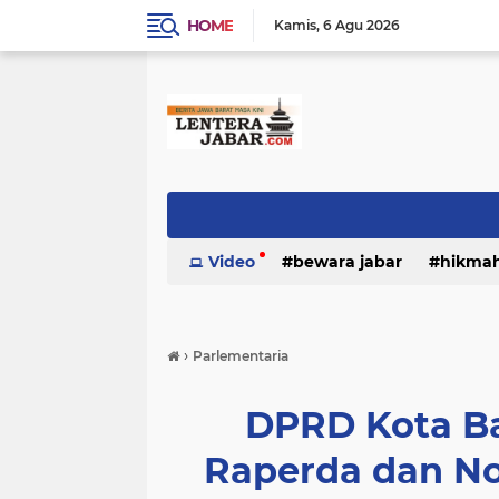
HOME
Kamis
6 Agu 2026
Video
bewara jabar
hikma
›
Parlementaria
DPRD Kota B
Raperda dan N