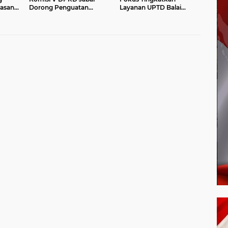
asan
Dorong Penguatan
Layanan UPTD Balai
ungan
Sarana dan Pemetaan
Pengujian dan Sertifikasi
Kebutuhan Sekolah
Mutu Barang Agro
Rakyat di Kabupaten
Bandung