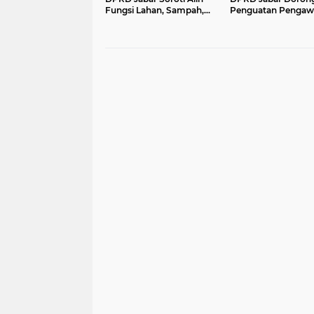
Fungsi Lahan, Sampah,
Penguatan Pengaw
dan Sungai di Bogor
Pencemaran Lingk
di DAS Cilamaya