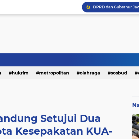
h
hukrim
metropolitan
olahraga
sosbud
Na
andung Setujui Dua
ota Kesepakatan KUA-