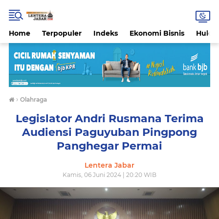
Home
Terpopuler
Indeks
Ekonomi Bisnis
Hukri
›
Olahraga
Legislator Andri Rusmana Terima
Audiensi Paguyuban Pingpong
Panghegar Permai
Lentera Jabar
Kamis, 06 Juni 2024 | 20:20 WIB