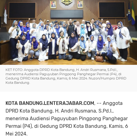
KET FOTO: Anggota DPRD Kota Bandung, H. Andri Rusmana, S.Pd.I.,
menerima Audiensi Paguyuban Pingpong Panghegar Permai (P4), di
Gedung DPRD Kota Bandung, Kamis, 6 Mei 2024. Nuzon/Humpro DPRD
Kota Bandung.
KOTA BANDUNG.LENTERAJABAR.COM
, -- Anggota
DPRD Kota Bandung, H. Andri Rusmana, S.Pd.I.,
menerima Audiensi Paguyuban Pingpong Panghegar
Permai (P4), di Gedung DPRD Kota Bandung, Kamis, 6
Mei 2024.