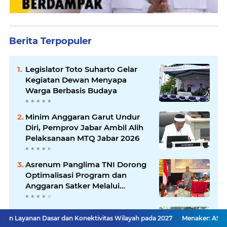
Berita Terpopuler
Legislator Toto Suharto Gelar
Kegiatan Dewan Menyapa
Warga Berbasis Budaya
Minim Anggaran Garut Undur
Diri, Pemprov Jabar Ambil Alih
Pelaksanaan MTQ Jabar 2026
Asrenum Panglima TNI Dorong
Optimalisasi Program dan
Anggaran Satker Melalui
Evaluasi Kinerja
Pemkot Bandung Tertibkan 36
r dan Konektivitas Wilayah pada 2027
Menaker: ASN Kemnaker Haru
PKL dan Bangunan Liar di Jalan